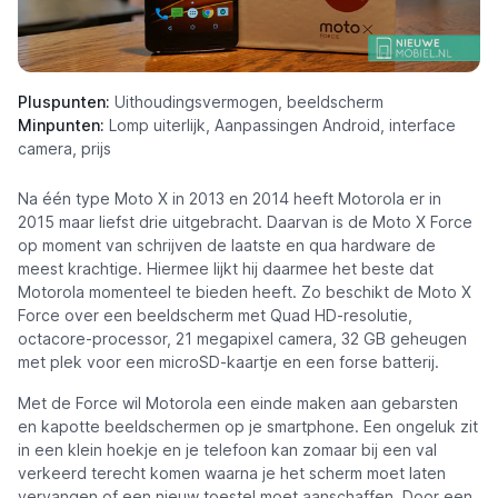
Pluspunten:
Uithoudingsvermogen, beeldscherm
Minpunten:
Lomp uiterlijk, Aanpassingen Android, interface
camera, prijs
Na één type Moto X in 2013 en 2014 heeft Motorola er in
2015 maar liefst drie uitgebracht. Daarvan is de Moto X Force
op moment van schrijven de laatste en qua hardware de
meest krachtige. Hiermee lijkt hij daarmee het beste dat
Motorola momenteel te bieden heeft. Zo beschikt de Moto X
Force over een beeldscherm met Quad HD-resolutie,
octacore-processor, 21 megapixel camera, 32 GB geheugen
met plek voor een microSD-kaartje en een forse batterij.
Met de Force wil Motorola een einde maken aan gebarsten
en kapotte beeldschermen op je smartphone. Een ongeluk zit
in een klein hoekje en je telefoon kan zomaar bij een val
verkeerd terecht komen waarna je het scherm moet laten
vervangen of een nieuw toestel moet aanschaffen. Door een