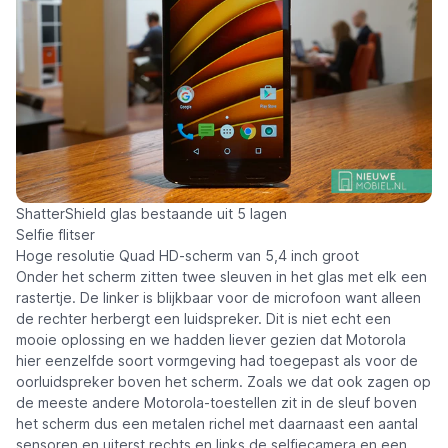
ShatterShield glas bestaande uit 5 lagen
Selfie flitser
Hoge resolutie Quad HD-scherm van 5,4 inch groot
Onder het scherm zitten twee sleuven in het glas met elk een
rastertje. De linker is blijkbaar voor de microfoon want alleen
de rechter herbergt een luidspreker. Dit is niet echt een
mooie oplossing en we hadden liever gezien dat Motorola
hier eenzelfde soort vormgeving had toegepast als voor de
oorluidspreker boven het scherm. Zoals we dat ook zagen op
de meeste andere Motorola-toestellen zit in de sleuf boven
het scherm dus een metalen richel met daarnaast een aantal
sensoren en uiterst rechts en links de selfiecamera en een