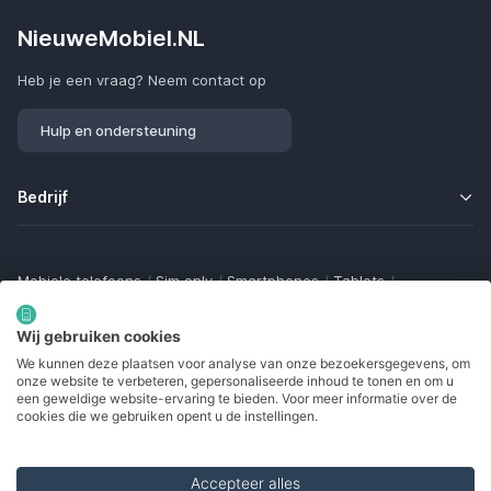
NieuweMobiel.NL
Heb je een vraag? Neem contact op
Hulp en ondersteuning
Bedrijf
Mobiele telefoons
/
Sim only
/
Smartphones
/
Tablets
/
Smartwatches
/
Fitness trackers
/
Draadloze oordopjes
/
Bluetooth trackers
/
Opladers
/
Powerbanks
/
MiFi routers
Wij gebruiken cookies
Samsung Galaxy
/
Apple iPhone
/
Klaptelefoons
/
We kunnen deze plaatsen voor analyse van onze bezoekersgegevens, om
Gamingtelefoons
/
Foldables
/
Robuuste telefoons
/
onze website te verbeteren, gepersonaliseerde inhoud te tonen en om u
Seniorentelefoons
/
Waterdichte telefoons
/
Refurbished
een geweldige website-ervaring te bieden. Voor meer informatie over de
cookies die we gebruiken opent u de instellingen.
Accepteer alles
Made with
in Europe