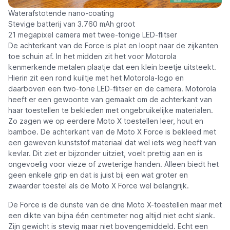
Waterafstotende nano-coating
Stevige batterij van 3.760 mAh groot
21 megapixel camera met twee-tonige LED-flitser
De achterkant van de Force is plat en loopt naar de zijkanten
toe schuin af. In het midden zit het voor Motorola
kenmerkende metalen plaatje dat een klein beetje uitsteekt.
Hierin zit een rond kuiltje met het Motorola-logo en
daarboven een two-tone LED-flitser en de camera. Motorola
heeft er een gewoonte van gemaakt om de achterkant van
haar toestellen te bekleden met ongebruikelijke materialen.
Zo zagen we op eerdere Moto X toestellen leer, hout en
bamboe. De achterkant van de Moto X Force is bekleed met
een geweven kunststof materiaal dat wel iets weg heeft van
kevlar. Dit ziet er bijzonder uitziet, voelt prettig aan en is
ongevoelig voor vieze of zweterige handen. Alleen biedt het
geen enkele grip en dat is juist bij een wat groter en
zwaarder toestel als de Moto X Force wel belangrijk.
De Force is de dunste van de drie Moto X-toestellen maar met
een dikte van bijna één centimeter nog altijd niet echt slank.
Zijn gewicht is stevig maar niet bovengemiddeld. Echt een