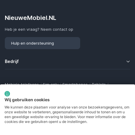
NieuweMobiel.NL
Heb je een vraag? Neem contact op
Hulp en ondersteuning
Bedrijf
Mobiele telefoons
/
Sim only
/
Smartphones
/
Tablets
/
Smartwatches
/
Fitness trackers
/
Draadloze oordopjes
/
Bluetooth trackers
/
Opladers
/
Powerbanks
/
MiFi routers
Wij gebruiken cookies
Samsung Galaxy
/
Apple iPhone
/
Klaptelefoons
/
We kunnen deze plaatsen voor analyse van onze bezoekersgegevens, om
Gamingtelefoons
/
Foldables
/
Robuuste telefoons
/
onze website te verbeteren, gepersonaliseerde inhoud te tonen en om u
Seniorentelefoons
/
Waterdichte telefoons
/
Refurbished
een geweldige website-ervaring te bieden. Voor meer informatie over de
cookies die we gebruiken opent u de instellingen.