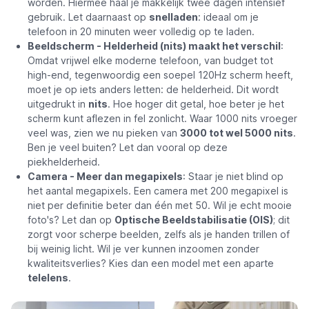
worden. Hiermee haal je makkelijk twee dagen intensief
gebruik. Let daarnaast op
snelladen
: ideaal om je
telefoon in 20 minuten weer volledig op te laden.
Beeldscherm - Helderheid (nits) maakt het verschil
:
Omdat vrijwel elke moderne telefoon, van budget tot
high-end, tegenwoordig een soepel 120Hz scherm heeft,
moet je op iets anders letten: de helderheid. Dit wordt
uitgedrukt in
nits
. Hoe hoger dit getal, hoe beter je het
scherm kunt aflezen in fel zonlicht. Waar 1000 nits vroeger
veel was, zien we nu pieken van
3000 tot wel 5000 nits
.
Ben je veel buiten? Let dan vooral op deze
piekhelderheid.
Camera - Meer dan megapixels
: Staar je niet blind op
het aantal megapixels. Een camera met 200 megapixel is
niet per definitie beter dan één met 50. Wil je echt mooie
foto's? Let dan op
Optische Beeldstabilisatie (OIS)
; dit
zorgt voor scherpe beelden, zelfs als je handen trillen of
bij weinig licht. Wil je ver kunnen inzoomen zonder
kwaliteitsverlies? Kies dan een model met een aparte
telelens
.