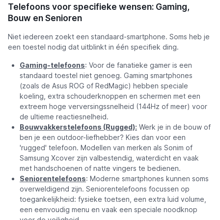
Telefoons voor specifieke wensen: Gaming,
Bouw en Senioren
Niet iedereen zoekt een standaard-smartphone. Soms heb je
een toestel nodig dat uitblinkt in één specifiek ding.
Gaming-telefoons
: Voor de fanatieke gamer is een
standaard toestel niet genoeg. Gaming smartphones
(zoals de Asus ROG of RedMagic) hebben speciale
koeling, extra schouderknoppen en schermen met een
extreem hoge verversingssnelheid (144Hz of meer) voor
de ultieme reactiesnelheid.
Bouwvakkerstelefoons (Rugged):
Werk je in de bouw of
ben je een outdoor-liefhebber? Kies dan voor een
'rugged' telefoon. Modellen van merken als Sonim of
Samsung Xcover zijn valbestendig, waterdicht en vaak
met handschoenen of natte vingers te bedienen.
Seniorentelefoons
: Moderne smartphones kunnen soms
overweldigend zijn. Seniorentelefoons focussen op
toegankelijkheid: fysieke toetsen, een extra luid volume,
een eenvoudig menu en vaak een speciale noodknop
voor de veiligheid.