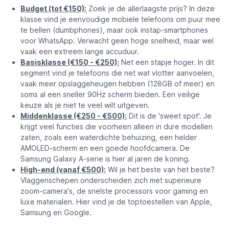
Budget (tot €150):
Zoek je de allerlaagste prijs? In deze
klasse vind je eenvoudige mobiele telefoons om puur mee
te bellen (dumbphones), maar ook instap-smartphones
voor WhatsApp. Verwacht geen hoge snelheid, maar wel
vaak een extreem lange accuduur.
Basisklasse (€150 - €250):
Net een stapje hoger. In dit
segment vind je telefoons die net wat vlotter aanvoelen,
vaak meer opslaggeheugen hebben (128GB of meer) en
soms al een sneller 90Hz scherm bieden. Een veilige
keuze als je niet te veel wilt uitgeven.
Middenklasse (€250 - €500):
Dit is de 'sweet spot'. Je
krijgt veel functies die voorheen alleen in dure modellen
zaten, zoals een waterdichte behuizing, een helder
AMOLED-scherm en een goede hoofdcamera. De
Samsung Galaxy A-serie is hier al jaren de koning.
High-end (vanaf €500):
Wil je het beste van het beste?
Vlaggenschepen onderscheiden zich met superieure
zoom-camera's, de snelste processors voor gaming en
luxe materialen. Hier vind je de toptoestellen van Apple,
Samsung en Google.