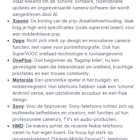
Staat bekend om de 'schone' software, razendsnelle
updates en ongeëvenaarde camera-software die wordt
aangedreven door AI.
Xiaomi
: De koning van de prijs-/kwaliteitverhouding. Vaak
krijg je high-end specificaties (zoals supersnel laden) voor
een middenklasse prijs.
Oppo
: Richt zich sterk op design en innovatieve camera-
functies, met name voor portretfotografie. Ook hun
SuperVOOC snellaad-technologie is toonaangevend.
OnePlus
: Ooit begonnen als 'flagship killer', nu een
gevestigde naam die bekendstaat om snelheid, krachtige
prestaties en een trouwe community.
Motorola
: Een ijzersterke speler in het budget- en
middensegment. Hun telefoons hebben vaak een 'schone'
Android-versie, een uitstekende accuduur en een fraai
design.
Sony
: Voor de fijnproever. Sony-telefoons richten zich op
multimedia-liefhebbers en creators, met functies uit hun
professionele camera's, TV's en audio-producten.
HMD
: De makers achter de recente Nokia-telefoons
varen nu hun eigen koers. De focus ligt sterk op
repareerbaarheid ("Human Mobile Devices"): telefoons