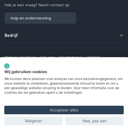
Heb je een vraag? Neem contact op
Hulp en ondersteuning
Bedrijf
Mobiele telefoons
/
Sim only
/
Smartphones
/
Tablets
/
Smartwatches
/
Fitness trackers
/
Draadloze oordopjes
/
Bluetooth trackers
/
Opladers
/
Powerbanks
/
MiFi routers
Wij gebruiken cookies
Samsung Galaxy
/
Apple iPhone
/
Klaptelefoons
/
We kunnen deze plaatsen voor analyse van onze bezoekersgegevens, om
Gamingtelefoons
/
Foldables
/
Robuuste telefoons
/
onze website te verbeteren, gepersonaliseerde inhoud te tonen en om u
Seniorentelefoons
/
Waterdichte telefoons
/
Refurbished
een geweldige website-ervaring te bieden. Voor meer informatie over de
cookies die we gebruiken opent u de instellingen.
Accepteer alles
Made with
in Europe
Weigeren
Nee, pas aan
Toon abonnement filters
© 2002 - 2026. Alle rechten voorbehouden