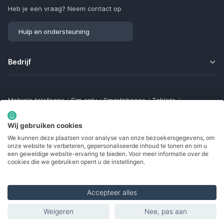
Heb je een vraag? Neem contact op
Hulp en ondersteuning
Bedrijf
Mobiele telefoons
/
Sim only
/
Smartphones
/
Tablets
/
Smartwatches
/
Fitness trackers
/
Draadloze oordopjes
/
Bluetooth trackers
/
Opladers
/
Powerbanks
/
MiFi routers
Wij gebruiken cookies
Samsung Galaxy
/
Apple iPhone
/
Klaptelefoons
/
We kunnen deze plaatsen voor analyse van onze bezoekersgegevens, om
Gamingtelefoons
/
Foldables
/
Robuuste telefoons
/
onze website te verbeteren, gepersonaliseerde inhoud te tonen en om u
Seniorentelefoons
/
Waterdichte telefoons
/
Refurbished
een geweldige website-ervaring te bieden. Voor meer informatie over de
cookies die we gebruiken opent u de instellingen.
Accepteer alles
Made with
in Europe
Weigeren
Nee, pas aan
Toon abonnement filters
© 2002 - 2026. Alle rechten voorbehouden