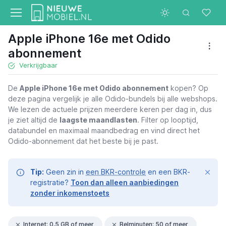
Apple iPhone 16e met Odido
abonnement
Verkrijgbaar
De
Apple iPhone 16e met Odido abonnement
kopen? Op
deze pagina vergelijk je alle Odido-bundels bij alle webshops.
We lezen de actuele prijzen meerdere keren per dag in, dus
je ziet altijd de
laagste maandlasten
. Filter op looptijd,
databundel en maximaal maandbedrag en vind direct het
Odido-abonnement dat het beste bij je past.
Tip:
Geen zin in
een BKR-controle
en een BKR-
registratie?
Toon dan alleen aanbiedingen
zonder inkomenstoets
Internet: 0,5 GB of meer
Belminuten: 50 of meer