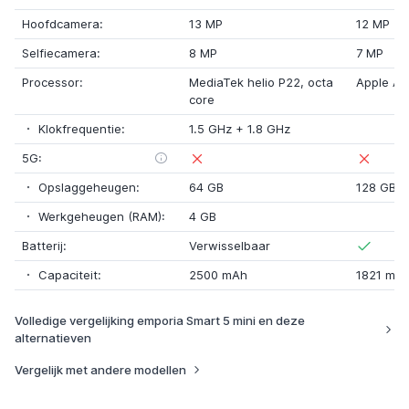
Hoofdcamera:
13 MP
12 MP
Selfiecamera:
8 MP
7 MP
Processor:
MediaTek helio P22
,
octa
Apple A1
core
Klokfrequentie:
1.5 GHz
+
1.8 GHz
5G:
Opslaggeheugen:
64 GB
128 GB
Werkgeheugen (RAM):
4 GB
Batterij:
Verwisselbaar
Capaciteit:
2500 mAh
1821 mA
Volledige vergelijking emporia Smart 5 mini en deze
alternatieven
Vergelijk met andere modellen