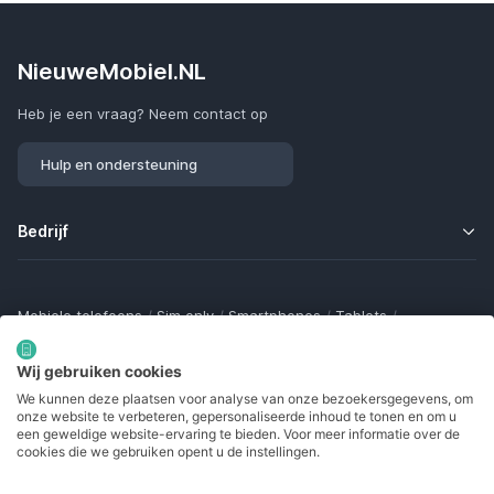
NieuweMobiel.NL
Heb je een vraag? Neem contact op
Hulp en ondersteuning
Bedrijf
Mobiele telefoons
/
Sim only
/
Smartphones
/
Tablets
/
Smartwatches
/
Fitness trackers
/
Draadloze oordopjes
/
Bluetooth trackers
/
Opladers
/
Powerbanks
/
MiFi routers
Wij gebruiken cookies
Samsung Galaxy
/
Apple iPhone
/
Klaptelefoons
/
We kunnen deze plaatsen voor analyse van onze bezoekersgegevens, om
Gamingtelefoons
/
Foldables
/
Robuuste telefoons
/
onze website te verbeteren, gepersonaliseerde inhoud te tonen en om u
Seniorentelefoons
/
Waterdichte telefoons
/
Refurbished
een geweldige website-ervaring te bieden. Voor meer informatie over de
cookies die we gebruiken opent u de instellingen.