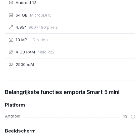
Android 13
64 GB
MicroSDHC
4.95"
960x480 pixels
13 MP
HD-video
4 GB RAM
helio P22
2500 mAh
emporia Smart 5 mini
Belangrijkste functies emporia Smart 5 mini
Platform
Android:
13
Beeldscherm