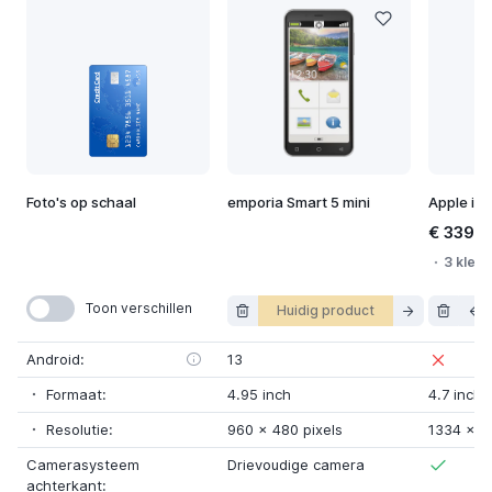
Foto's op schaal
emporia Smart 5 mini
Apple iP
€ 339,9
3 kleur
Toon verschillen
Huidig product
Android:
13
Formaat:
4.95 inch
4.7 inch
Resolutie:
960
x
480 pixels
1334
x
7
Camerasysteem
Drievoudige camera
achterkant: