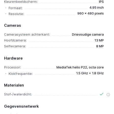
Kleurenbeeldscherm:
IPS
4.95 inch
Formaat:
960 x 480 pixels
Resolutie:
Cameras
Camerasysteem achterkant:
Drievoudige camera
Hoofdcamera:
13 MP
Selfiecamera:
8 MP
Hardware
Processor:
MediaTek helio P22, octa core
1.5 GHz + 1.8 GHz
Klokfrequentie:
Materialen
Stof-/waterdicht:
Gegevensnetwerk