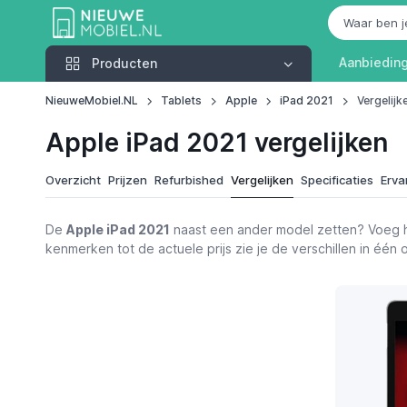
Producten
Aanbiedin
Producten
NieuweMobiel.NL
Tablets
Apple
iPad 2021
Vergelijk
Apple iPad 2021 vergelijken
Overzicht
Prijzen
Refurbished
Vergelijken
Specificaties
Erva
De
Apple iPad 2021
naast een ander model zetten? Voeg hi
kenmerken tot de actuele prijs zie je de verschillen in éé
Functies
Apple iPad 2021
Bekijk p
€ 379,99
Alternatieven