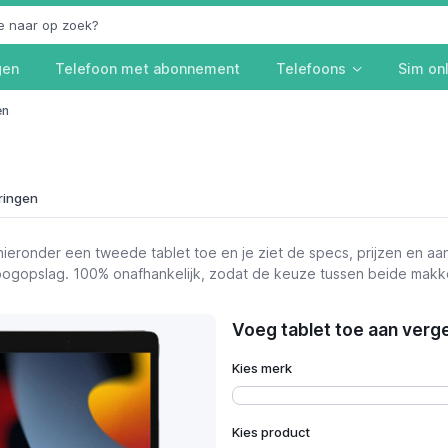
gen
Telefoon met abonnement
Telefoons
Sim on
en
ringen
eronder een tweede tablet toe en je ziet de specs, prijzen en a
n oogopslag. 100% onafhankelijk, zodat de keuze tussen beide makke
rijzen
Voeg tablet toe aan verge
Kies merk
Kies product