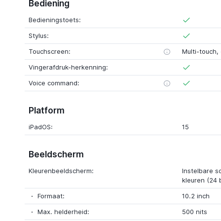
Bediening
Bedieningstoets:
Stylus:
Touchscreen:
Multi-touch, 
Vingerafdruk-herkenning:
Voice command:
Platform
iPadOS:
15
Beeldscherm
Kleurenbeeldscherm:
Instelbare s
kleuren (24 b
Formaat:
10.2 inch
Max. helderheid:
500 nits