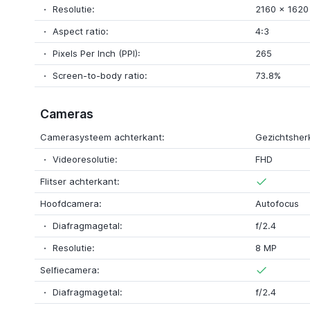
Resolutie:
2160 x 1620 
Aspect ratio:
4:3
Pixels Per Inch (PPI):
265
Screen-to-body ratio:
73.8%
Cameras
Camerasysteem achterkant:
Gezichtsher
Videoresolutie:
FHD
Flitser achterkant:
Hoofdcamera:
Autofocus
Diafragmagetal:
f/2.4
Resolutie:
8 MP
Selfiecamera:
Diafragmagetal:
f/2.4