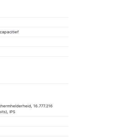
capacitief
chermhelderheid, 16.777.216
its), IPS