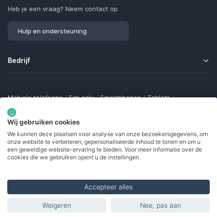
Heb je een vraag? Neem contact op
Hulp en ondersteuning
Bedrijf
Mobiele telefoons
/
Sim only
/
Smartphones
/
Tablets
/
Smartwatches
/
Fitness trackers
/
Draadloze oordopjes
/
Bluetooth trackers
/
Opladers
/
Powerbanks
/
MiFi routers
Wij gebruiken cookies
Samsung Galaxy
/
Apple iPhone
/
Klaptelefoons
/
We kunnen deze plaatsen voor analyse van onze bezoekersgegevens, om
Gamingtelefoons
/
Foldables
/
Robuuste telefoons
/
onze website te verbeteren, gepersonaliseerde inhoud te tonen en om u
Seniorentelefoons
/
Waterdichte telefoons
/
Refurbished
een geweldige website-ervaring te bieden. Voor meer informatie over de
cookies die we gebruiken opent u de instellingen.
Accepteer alles
Made with
in Europe
Weigeren
Nee, pas aan
Kies model
© 2002 - 2026. Alle rechten voorbehouden