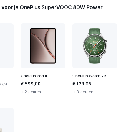
 voor je OnePlus SuperVOOC 80W Power
OnePlus Pad 4
OnePlus Watch 2R
€ 599,00
€ 128,95
37,50
2 kleuren
3 kleuren