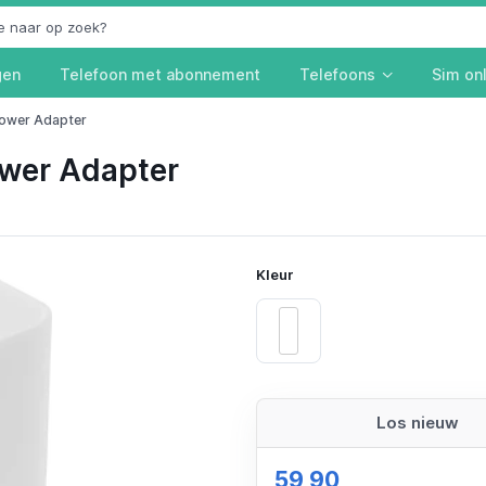
gen
Telefoon met abonnement
Telefoons
Sim on
ower Adapter
wer Adapter
Kleur
White
Los nieuw
59,90