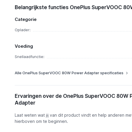
OnePlus SuperVOOC 80W Power Adapter
Functies
Belangrijkste functies OnePlus SuperVOOC 8
€ 59,90
Categorie
Oplader:
Voeding
Snellaadfunctie:
Alle OnePlus SuperVOOC 80W Power Adapter specificaties
Ervaringen over de OnePlus SuperVOOC 80W 
Adapter
Laat weten wat jij van dit product vindt en help anderen me
hierboven om te beginnen.