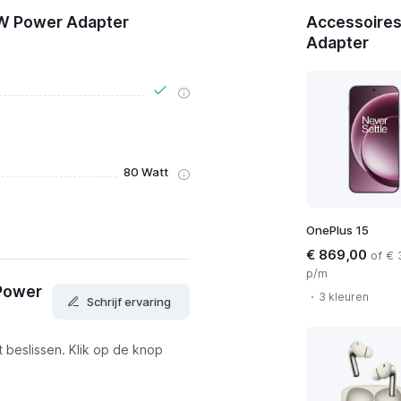
Bekijk prijzen
0W Power Adapter
Accessoires
Adapter
80 Watt
OnePlus 15
€ 869,00
of € 
p/m
Power
3 kleuren
Schrijf ervaring
t beslissen. Klik op de knop