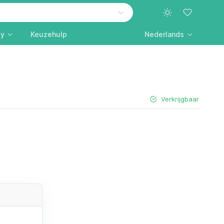
ly
Keuzehulp
Nederlands
Verkrijgbaar