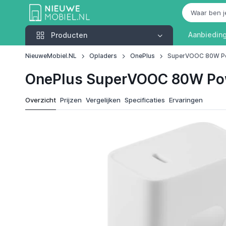
Producten
Aanbiedin
Producten
NieuweMobiel.NL
Opladers
OnePlus
SuperVOOC 80W P
OnePlus SuperVOOC 80W Po
Overzicht
Prijzen
Vergelijken
Specificaties
Ervaringen