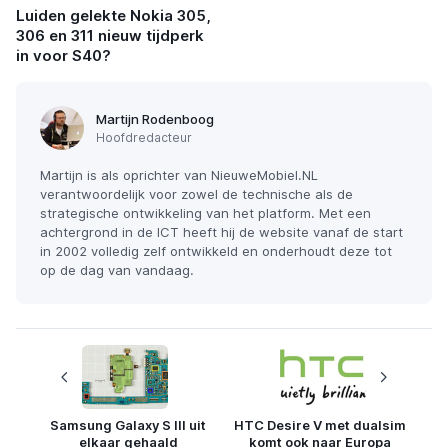
Luiden gelekte Nokia 305,
306 en 311 nieuw tijdperk
in voor S40?
Martijn Rodenboog
Hoofdredacteur
Martijn is als oprichter van NieuweMobiel.NL
verantwoordelijk voor zowel de technische als de
strategische ontwikkeling van het platform. Met een
achtergrond in de ICT heeft hij de website vanaf de start
in 2002 volledig zelf ontwikkeld en onderhoudt deze tot
op de dag van vandaag.
Samsung Galaxy S III uit
HTC Desire V met dualsim
elkaar gehaald
komt ook naar Europa