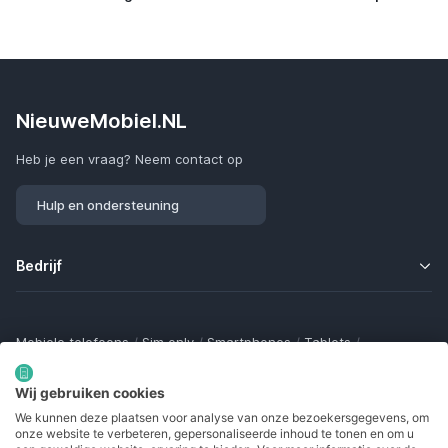
NieuweMobiel.NL
Heb je een vraag? Neem contact op
Hulp en ondersteuning
Bedrijf
Mobiele telefoons
/
Sim only
/
Smartphones
/
Tablets
/
Smartwatches
/
Fitness trackers
/
Draadloze oordopjes
/
Bluetooth trackers
/
Opladers
/
Powerbanks
/
MiFi routers
Wij gebruiken cookies
Samsung Galaxy
/
Apple iPhone
/
Klaptelefoons
/
We kunnen deze plaatsen voor analyse van onze bezoekersgegevens, om
Gamingtelefoons
/
Foldables
/
Robuuste telefoons
/
onze website te verbeteren, gepersonaliseerde inhoud te tonen en om u
Seniorentelefoons
/
Waterdichte telefoons
/
Refurbished