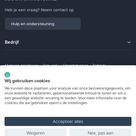
Heb je een vraag? Neem contact op
Hulp en ondersteuning
Bedrijf
Mobiele telefoons
/
Sim only
/
Smartphones
/
Tablets
/
Smartwatches
/
Fitness trackers
/
Draadloze oordopjes
/
Bluetooth trackers
/
Opladers
/
Powerbanks
/
MiFi routers
Wij gebruiken cookies
Samsung Galaxy
/
Apple iPhone
/
Klaptelefoons
/
We kunnen deze plaatsen voor analyse van onze bezoekersgegevens, om
Gamingtelefoons
/
Foldables
/
Robuuste telefoons
/
onze website te verbeteren, gepersonaliseerde inhoud te tonen en om u
Seniorentelefoons
/
Waterdichte telefoons
/
Refurbished
een geweldige website-ervaring te bieden. Voor meer informatie over de
cookies die we gebruiken opent u de instellingen.
Accepteer alles
Made with
in Europe
Weigeren
Nee, pas aan
Vermelde producten
© 2002 - 2026. Alle rechten voorbehouden