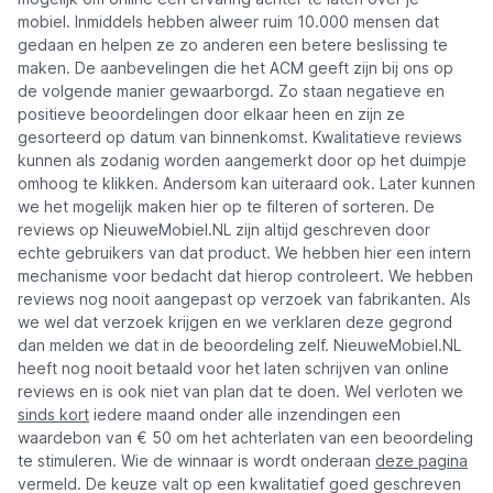
mobiel. Inmiddels hebben alweer ruim 10.000 mensen dat
gedaan en helpen ze zo anderen een betere beslissing te
maken. De aanbevelingen die het ACM geeft zijn bij ons op
de volgende manier gewaarborgd. Zo staan negatieve en
positieve beoordelingen door elkaar heen en zijn ze
gesorteerd op datum van binnenkomst. Kwalitatieve reviews
kunnen als zodanig worden aangemerkt door op het duimpje
omhoog te klikken. Andersom kan uiteraard ook. Later kunnen
we het mogelijk maken hier op te filteren of sorteren. De
reviews op NieuweMobiel.NL zijn altijd geschreven door
echte gebruikers van dat product. We hebben hier een intern
mechanisme voor bedacht dat hierop controleert. We hebben
reviews nog nooit aangepast op verzoek van fabrikanten. Als
we wel dat verzoek krijgen en we verklaren deze gegrond
dan melden we dat in de beoordeling zelf. NieuweMobiel.NL
heeft nog nooit betaald voor het laten schrijven van online
reviews en is ook niet van plan dat te doen. Wel verloten we
sinds kort
iedere maand onder alle inzendingen een
waardebon van € 50 om het achterlaten van een beoordeling
te stimuleren. Wie de winnaar is wordt onderaan
deze pagina
vermeld. De keuze valt op een kwalitatief goed geschreven