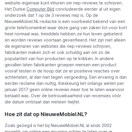
website-eigenaar kunt inhuren om nep-reviews te schrijven.
Het Duitse
Computer Bild
concludeerde eerder al uit eigen
onderzoek dat 1 op de 3 reviews nep is. Op de
NieuweMobiel.NL-redactie is een voorbeeld bekend van een
grote telefoonwinkel waar deze gang van zaken tot voor kort
heel normaal was. Inmiddels hebben ze hun leven gebeterd
en worden reviews voortaan geverifieerd. Het zijn niet alleen
de eigenaren van websites die nep-reviews schrijven,
fabrikanten maken zich er ook schuldig aan om zo de
populariteit van hun producten op te krikken. In andere
gevallen laten fabrikanten groepen mensen een product
vooraf testen in de hoop dat ze er positieve reacties over
achterlaten, al dan niet tegen vergoeding. Een ervaring is dan
eerder reclame dan nuttig. Kieskeurig liet onlangs weten per
januari 2017 geen online reviews meer toe te laten waarvoor
betaald was. Over de betrouwbaarheid van recensies vóór
die datum ontstaat dan meteen twijfel.
Hoe zit dat op NieuweMobiel.NL?
Zoals gezegd is het bij NieuweMobiel.NL al sinds 2002
mogelijk om online een ervaring achter te laten over je