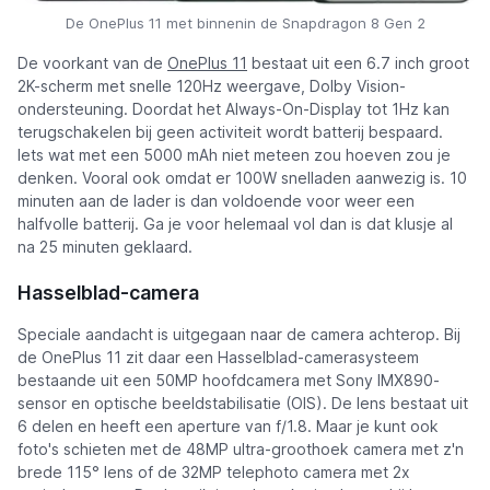
De OnePlus 11 met binnenin de Snapdragon 8 Gen 2
De voorkant van de
OnePlus 11
bestaat uit een 6.7 inch groot
2K-scherm met snelle 120Hz weergave, Dolby Vision-
ondersteuning. Doordat het Always-On-Display tot 1Hz kan
terugschakelen bij geen activiteit wordt batterij bespaard.
Iets wat met een 5000 mAh niet meteen zou hoeven zou je
denken. Vooral ook omdat er 100W snelladen aanwezig is. 10
minuten aan de lader is dan voldoende voor weer een
halfvolle batterij. Ga je voor helemaal vol dan is dat klusje al
na 25 minuten geklaard.
Hasselblad-camera
Speciale aandacht is uitgegaan naar de camera achterop. Bij
de OnePlus 11 zit daar een Hasselblad-camerasysteem
bestaande uit een 50MP hoofdcamera met Sony IMX890-
sensor en optische beeldstabilisatie (OIS). De lens bestaat uit
6 delen en heeft een aperture van f/1.8. Maar je kunt ook
foto's schieten met de 48MP ultra-groothoek camera met z'n
brede 115° lens of de 32MP telephoto camera met 2x