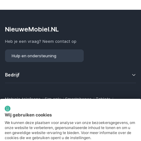
NieuweMobiel.NL
Heb je een vraag? Neem contact op
Hulp en ondersteuning
Bedrijf
Mobiele telefoons
/
Sim only
/
Smartphones
/
Tablets
/
Smartwatches
/
Fitness trackers
/
Draadloze oordopjes
/
Bluetooth trackers
/
Opladers
/
Powerbanks
/
MiFi routers
Wij gebruiken cookies
Samsung Galaxy
/
Apple iPhone
/
Klaptelefoons
/
We kunnen deze plaatsen voor analyse van onze bezoekersgegevens, om
Gamingtelefoons
/
Foldables
/
Robuuste telefoons
/
onze website te verbeteren, gepersonaliseerde inhoud te tonen en om u
Seniorentelefoons
/
Waterdichte telefoons
/
Refurbished
een geweldige website-ervaring te bieden. Voor meer informatie over de
cookies die we gebruiken opent u de instellingen.