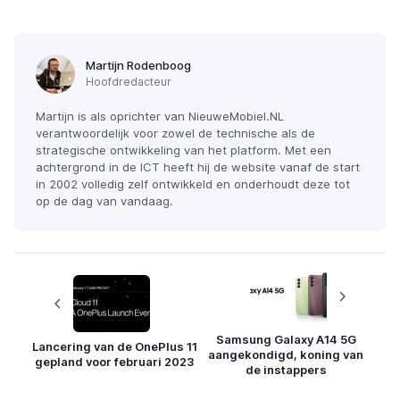
Martijn Rodenboog
Hoofdredacteur
Martijn is als oprichter van NieuweMobiel.NL
verantwoordelijk voor zowel de technische als de
strategische ontwikkeling van het platform. Met een
achtergrond in de ICT heeft hij de website vanaf de start
in 2002 volledig zelf ontwikkeld en onderhoudt deze tot
op de dag van vandaag.
Samsung Galaxy A14 5G
Lancering van de OnePlus 11
aangekondigd, koning van
gepland voor februari 2023
de instappers