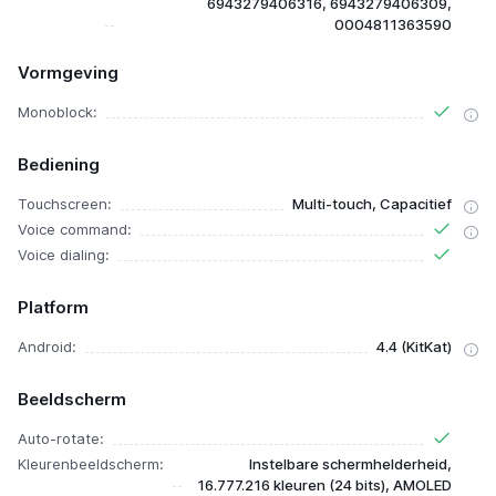
6943279406316, 6943279406309,
0004811363590
Vormgeving
Monoblock:
Bediening
Touchscreen:
Multi-touch, Capacitief
Voice command:
Voice dialing:
Platform
Android:
4.4 (KitKat)
Beeldscherm
Auto-rotate:
Kleurenbeeldscherm:
Instelbare schermhelderheid,
16.777.216 kleuren (24 bits), AMOLED