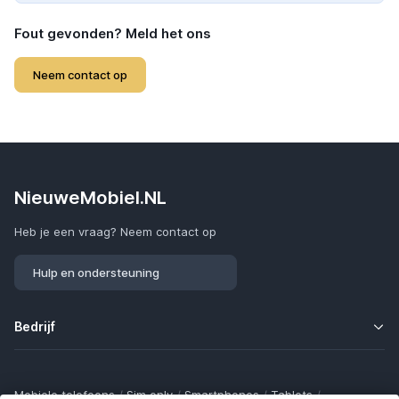
Fout gevonden? Meld het ons
Neem contact op
NieuweMobiel.NL
Heb je een vraag? Neem contact op
Hulp en ondersteuning
Bedrijf
Mobiele telefoons
/
Sim only
/
Smartphones
/
Tablets
/