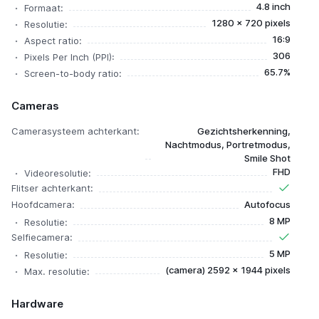
4.8 inch
Formaat:
1280 x 720 pixels
Resolutie:
16:9
Aspect ratio:
306
Pixels Per Inch (PPI):
65.7%
Screen-to-body ratio:
Cameras
Camerasysteem achterkant:
Gezichtsherkenning,
Nachtmodus, Portretmodus,
Smile Shot
FHD
Videoresolutie:
Flitser achterkant:
Hoofdcamera:
Autofocus
8 MP
Resolutie:
Selfiecamera:
5 MP
Resolutie:
(camera) 2592 x 1944 pixels
Max. resolutie:
Hardware