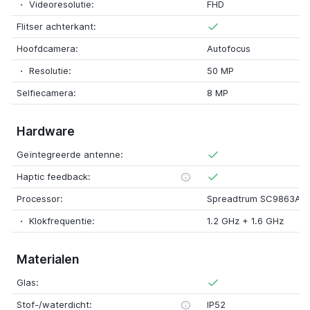
Videoresolutie:
FHD
Flitser achterkant:
Hoofdcamera:
Autofocus
Resolutie:
50 MP
Selfiecamera:
8 MP
Hardware
Geïntegreerde antenne:
Haptic feedback:
Processor:
Spreadtrum SC9863A, o
Klokfrequentie:
1.2 GHz + 1.6 GHz
Materialen
Glas:
Stof-/waterdicht:
IP52