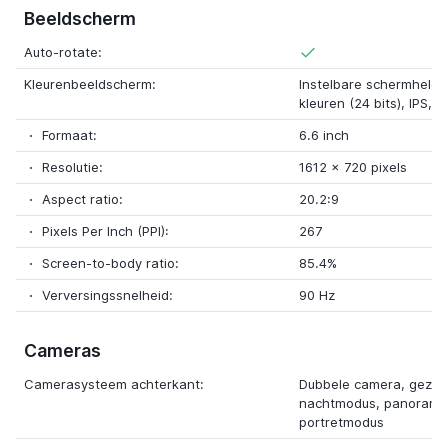
Beeldscherm
Auto-rotate:
Kleurenbeeldscherm:
Instelbare schermhelder
kleuren (24 bits), IPS, 
Formaat:
6.6 inch
Resolutie:
1612 x 720 pixels
Aspect ratio:
20.2:9
Pixels Per Inch (PPI):
267
Screen-to-body ratio:
85.4%
Verversingssnelheid:
90 Hz
Cameras
Camerasysteem achterkant:
Dubbele camera, gezic
nachtmodus, panoram
portretmodus