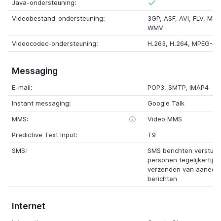
Java-ondersteuning:
Videobestand-ondersteuning:
3GP, ASF, AVI, FLV, MK
WMV
Videocodec-ondersteuning:
H.263, H.264, MPEG-4
Messaging
E-mail:
POP3, SMTP, IMAP4
Instant messaging:
Google Talk
MMS:
Video MMS
Predictive Text Input:
T9
SMS:
SMS berichten verstur
personen tegelijkertijd
verzenden van aaneen
berichten
Internet