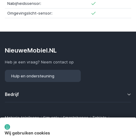
Nabijheidssensor:
Omgevingslicht-sensor:
NieuweMobiel.NL
Heb je een vraag? Neem contact op
Hulp en ondersteuning
Bedrijf
Mobiele telefoons
/
Sim only
/
Smartphones
/
Tablets
/
Smartwatches
/
Fitness trackers
/
Draadloze oordopjes
/
Bluetooth trackers
/
Opladers
/
Powerbanks
/
MiFi routers
Wij gebruiken cookies