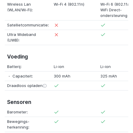
Wireless Lan
Wi-Fi 4 (802.11n)
Wi-Fi 6 (802.11ax)
(WLAN/Wi-Fi):
WiFi Direct-
ondersteuning
Satellietcommunicatie:
Ultra Wideband
(UWB):
Voeding
Batterij:
Li-ion
Li-ion
Capaciteit:
300 mAh
325 mAh
Draadloos opladen:
Sensoren
Barometer:
Bewegings-
herkenning: