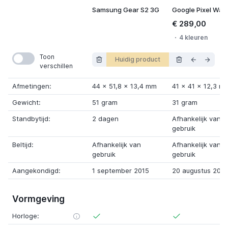
Samsung Gear S2 3G
€ 289,00
4 kleuren
Toon
Huidig product
verschillen
Afmetingen:
44
x
51,8
x
13,4 mm
41 x
41
x
12,3 m
Gewicht:
51 gram
31 gram
Standbytijd:
2 dagen
Afhankelijk van
gebruik
Beltijd:
Afhankelijk van
Afhankelijk van
gebruik
gebruik
Aangekondigd:
1 september 2015
20 augustus 202
Vormgeving
Horloge: