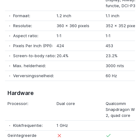
functie
,
DCI-P3
Formaat:
1.2 inch
1.1 inch
Resolutie:
360
x
360 pixels
352
x
352 pixels
Aspect ratio:
1:1
1:1
Pixels Per Inch (PPI):
424
453
Screen-to-body ratio:
20.4%
23.2%
Max. helderheid:
3000 nits
Verversingssnelheid:
60 Hz
Hardware
Processor:
Dual core
Qualcomm
Snapdragon W5 
2
,
quad core
Klokfrequentie:
1 GHz
Geïntegreerde