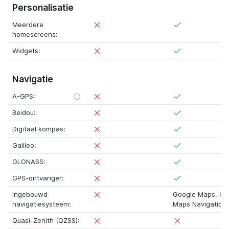
Personalisatie
Meerdere
homescreens:
Widgets:
Navigatie
A-GPS:
Beidou:
Digitaal kompas:
Galileo:
GLONASS:
GPS-ontvanger:
Ingebouwd
Google Maps
,
Go
navigatiesysteem:
Maps Navigation
Quasi-Zenith (QZSS):