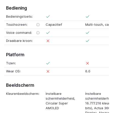
Bediening
Bedieningstoets:
Touchscreen:
Capacitief
Multi-touch
, capa
Voice command:
Draaibare kroon:
Platform
Tizen:
Wear OS:
6.0
Beeldscherm
Kleurenbeeldscherm:
Instelbare
Instelbare
schermhelderheid,
schermhelderhei
Circular Super
16.777.216 kleure
AMOLED
bits)
,
Actua 360
Display
,
Always 