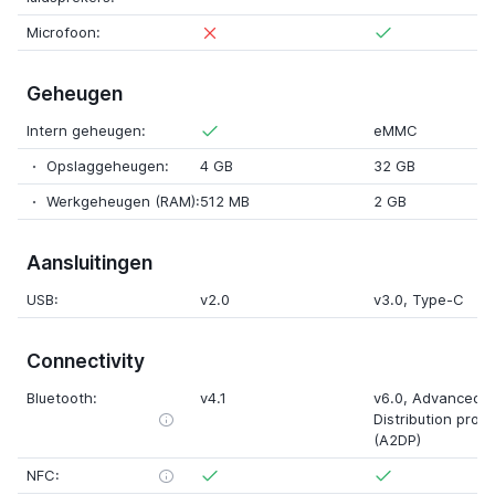
Microfoon:
Geheugen
Intern geheugen:
eMMC
Opslaggeheugen:
4 GB
32 GB
Werkgeheugen (RAM):
512 MB
2 GB
Aansluitingen
USB:
v2.0
v3.0
,
Type-C
Connectivity
Bluetooth:
v4.1
v6.0
,
Advanced A
Distribution profie
(A2DP)
NFC: