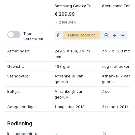
Samsung Galaxy Tab S4
Acer Iconia Tab 
€ 299,99
2 kleuren
Toon
Huidig product
verschillen
Afmetingen:
249,3
x
164,3
x
7,1
? x
?
x
13,3 mm
mm
Gewicht:
483 gram
nog niet bekend
Standbytijd:
Afhankelijk van
Afhankelijk van
gebruik
gebruik
Beltijd:
Afhankelijk van
7 uur
gebruik
Aangekondigd:
1 augustus 2018
31 maart 2011
Bediening
Iris-herkenning: