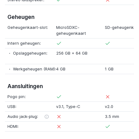
Geheugen
Geheugenkaart-slot:
MicroSDXC-
SD-geheugenkaa
geheugenkaart
Intern geheugen:
Opslaggeheugen:
256 GB
+
64 GB
Werkgeheugen (RAM):
4 GB
1 GB
Aansluitingen
Pogo pin:
USB:
v3.1
,
Type-C
v2.0
Audio jack-plug:
3.5 mm
HDMI: