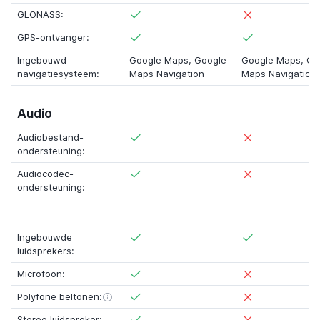
GLONASS:
GPS-ontvanger:
Ingebouwd
Google Maps
,
Google
Google Maps
,
Go
navigatiesysteem:
Maps Navigation
Maps Navigation
Audio
Audiobestand-
ondersteuning:
Audiocodec-
ondersteuning:
Ingebouwde
luidsprekers:
Microfoon:
Polyfone beltonen:
Stereo luidspreker: