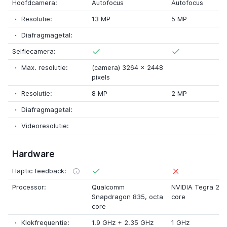
Hoofdcamera:
Autofocus
Autofocus
Resolutie:
13 MP
5 MP
Diafragmagetal:
Selfiecamera:
Max. resolutie:
(camera) 3264
x
2448
pixels
Resolutie:
8 MP
2 MP
Diafragmagetal:
Videoresolutie:
Hardware
Haptic feedback:
Processor:
Qualcomm
NVIDIA Tegra 2
,
d
Snapdragon 835
,
octa
core
core
Klokfrequentie:
1.9 GHz
+
2.35 GHz
1 GHz