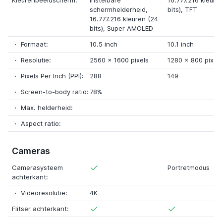
Kleurenbeeldscherm:
Instelbare
16.777.216 kleure
schermhelderheid
,
bits),
TFT
16.777.216 kleuren (24
bits),
Super AMOLED
Formaat:
10.5 inch
10.1 inch
Resolutie:
2560
x
1600 pixels
1280
x
800 pixel
Pixels Per Inch (PPI):
288
149
Screen-to-body ratio:
78%
Max. helderheid:
Aspect ratio:
Cameras
Camerasysteem
Portretmodus
achterkant:
Videoresolutie:
4K
Flitser achterkant: