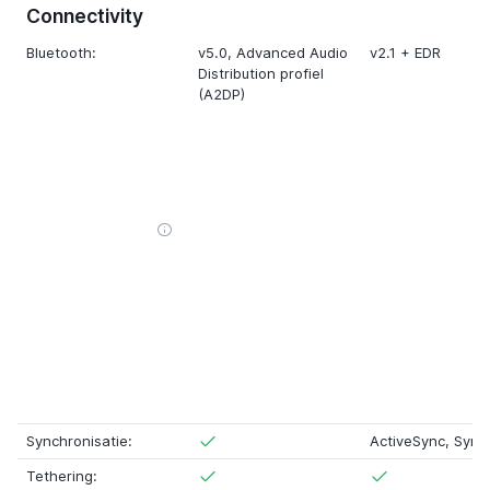
Connectivity
Bluetooth:
v5.0
,
Advanced Audio
v2.1 + EDR
Distribution profiel
(A2DP)
Synchronisatie:
ActiveSync
,
Sync
Tethering: