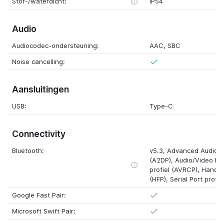
Stof-/waterdicht:
IP54
Audio
Audiocodec-ondersteuning:
AAC, SBC
Noise cancelling:
Aansluitingen
USB:
Type-C
Connectivity
Bluetooth:
v5.3, Advanced Audio Di
(A2DP), Audio/Video Re
profiel (AVRCP), Hands-
(HFP), Serial Port profie
Google Fast Pair:
Microsoft Swift Pair: