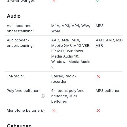
GPS-ontvanger:
Audio
Audiobestand-
M4A
,
MP3
,
MP4
,
WAV
,
MP3
ondersteuning:
WMA
Audiocodec-
AAC
,
AMR
,
MIDI
,
AAC
,
AMR
,
MIDI
,
ondersteuning:
Mobile XMF
,
MP3 VBR
,
VBR
SP-MIDI
,
Windows
Media Audio 10
,
Windows Media Audio
9
FM-radio:
Stereo
,
radio-
recorder
Polyfone beltonen:
64-toons polyfone
MP3 beltonen
beltonen
,
MP3
beltonen
Monofone beltonen:
Geheugen