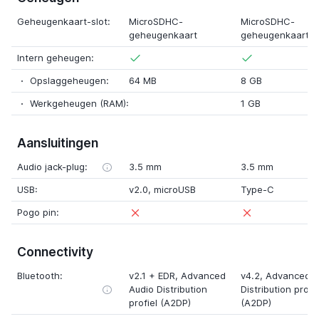
Geheugenkaart-slot:
MicroSDHC-
MicroSDHC-
geheugenkaart
geheugenkaart
Intern geheugen:
Opslaggeheugen:
64 MB
8 GB
Werkgeheugen (RAM):
1 GB
Aansluitingen
Audio jack-plug:
3.5 mm
3.5 mm
USB:
v2.0
,
microUSB
Type-C
Pogo pin:
Connectivity
Bluetooth:
v2.1
+
EDR, Advanced
v4.2, Advanced A
Audio Distribution
Distribution profie
profiel (A2DP)
(A2DP)