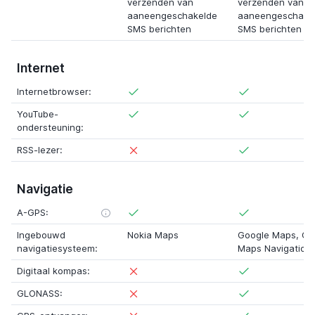
verzenden van
verzenden van
aaneengeschakelde
aaneengeschake
SMS berichten
SMS berichten
Internet
Internetbrowser:
YouTube-
ondersteuning:
RSS-lezer:
Navigatie
A-GPS:
Ingebouwd
Nokia Maps
Google Maps
,
Go
navigatiesysteem:
Maps Navigation
Digitaal kompas:
GLONASS: