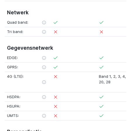
Netwerk
Quad band:
Tri band:
Gegevensnetwerk
EDGE:
GPRS:
4G (LTE):
Band 1
,
2
,
3
,
4
,
5
20
,
28
HSDPA:
HSUPA:
UMTS: