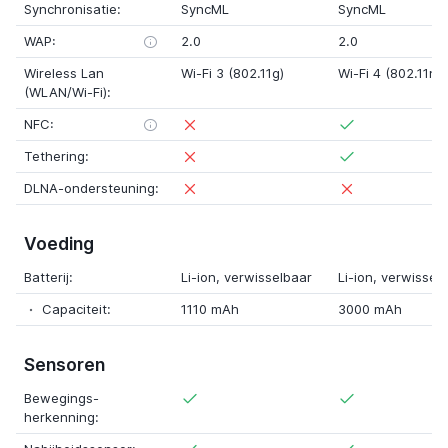
Synchronisatie:
SyncML
SyncML
WAP:
2.0
2.0
Wireless Lan
Wi-Fi 3 (802.11g)
Wi-Fi 4 (802.11n)
(WLAN/Wi-Fi):
NFC:
Tethering:
DLNA-ondersteuning:
Voeding
Batterij:
Li-ion
, verwisselbaar
Li-ion
, verwissel
Capaciteit:
1110 mAh
3000 mAh
Sensoren
Bewegings-
herkenning: