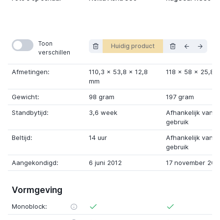
Toon
Huidig product
verschillen
Afmetingen:
110,3
x
53,8
x
12,8
118
x
58
x
25,8 
mm
Gewicht:
98 gram
197 gram
Standbytijd:
3,6 week
Afhankelijk van
gebruik
Beltijd:
14 uur
Afhankelijk van
gebruik
Aangekondigd:
6 juni 2012
17 november 202
Vormgeving
Monoblock: