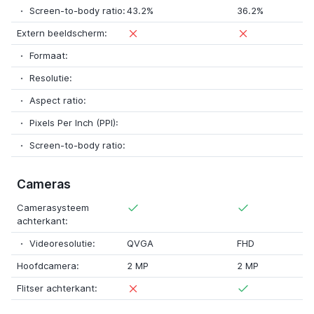
Screen-to-body ratio:
43.2%
36.2%
Extern beeldscherm:
Formaat:
Resolutie:
Aspect ratio:
Pixels Per Inch (PPI):
Screen-to-body ratio:
Cameras
Camerasysteem
achterkant:
Videoresolutie:
QVGA
FHD
Hoofdcamera:
2 MP
2 MP
Flitser achterkant: