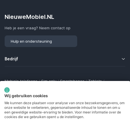
NieuweMobiel.NL
Heb je een vraag? Neem contact op
Hulp en ondersteuning
Bedrijf
Mobiele telefoons
/
Sim only
/
Smartphones
/
Tablets
/
Smartwatches
/
Fitness trackers
/
Draadloze oordopjes
/
Bluetooth trackers
/
Opladers
/
Powerbanks
/
MiFi routers
Wij gebruiken cookies
Samsung Galaxy
/
Apple iPhone
/
Klaptelefoons
/
We kunnen deze plaatsen voor analyse van onze bezoekersgegevens, om
Gamingtelefoons
/
Foldables
/
Robuuste telefoons
/
onze website te verbeteren, gepersonaliseerde inhoud te tonen en om u
Seniorentelefoons
/
Waterdichte telefoons
/
Refurbished
een geweldige website-ervaring te bieden. Voor meer informatie over de
cookies die we gebruiken opent u de instellingen.