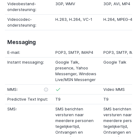
Videobestand-
3GP
,
WMV
3GP
,
AVI
,
MP4
ondersteuning:
Videocodec-
H.263
,
H.264
,
VC-1
H.264
,
MPEG-4
ondersteuning:
Messaging
E-mail:
POP3
,
SMTP
,
IMAP4
POP3
,
SMTP
,
IMA
Instant messaging:
Google Talk
,
Google Talk
presence
,
Yahoo
Messenger
,
Windows
Live/MSN Messenger
MMS:
Video MMS
Predictive Text Input:
T9
T9
SMS:
SMS berichten
SMS berichten
versturen naar
versturen naar
meerdere personen
meerdere perso
tegelijkertijd
,
tegelijkertijd
,
Ontvangen en
Ontvangen en