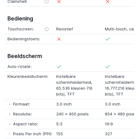
Clamshell:
Bediening
Touchscreen:
Resistief
Multi-touch
,
capac
Bedieningstoets:
Beeldscherm
Auto-rotate:
Kleurenbeeldscherm:
Instelbare
Instelbare
schermhelderheid
,
schermhelderhei
65.536 kleuren (16
16.777.216 kleure
bits)
,
TFT
bits)
,
TFT
Formaat:
3.0 inch
3.0 inch
Resolutie:
240
x
400 pixels
854
x
480 pixels
Aspect ratio:
5:3
16:9
Pixels Per Inch (PPI):
155
327