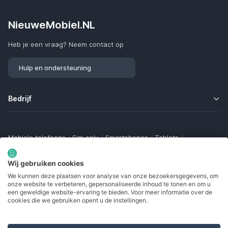
NieuweMobiel.NL
Heb je een vraag? Neem contact op
Hulp en ondersteuning
Bedrijf
Mobiele telefoons
/
Sim only
/
Smartphones
/
Tablets
/
Smartwatches
/
Fitness trackers
/
Draadloze oordopjes
/
Bluetooth trackers
/
Opladers
/
Powerbanks
/
MiFi routers
Wij gebruiken cookies
Samsung Galaxy
/
Apple iPhone
/
Klaptelefoons
/
We kunnen deze plaatsen voor analyse van onze bezoekersgegevens, om
Gamingtelefoons
/
Foldables
/
Robuuste telefoons
/
onze website te verbeteren, gepersonaliseerde inhoud te tonen en om u
Seniorentelefoons
/
Waterdichte telefoons
/
Refurbished
een geweldige website-ervaring te bieden. Voor meer informatie over de
cookies die we gebruiken opent u de instellingen.