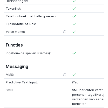
Herinneringen:
Takenlijst:
Telefoonboek met bellergroepen:
Tijdsnotatie of Klok:
Voice memo:
Functies
Ingebouwde spellen (Games):
Messaging
MMS:
Predictive Text Input:
iTap
SMS:
SMS berichten verstur
personen tegelijkertijd
verzenden van aaneen
berichten