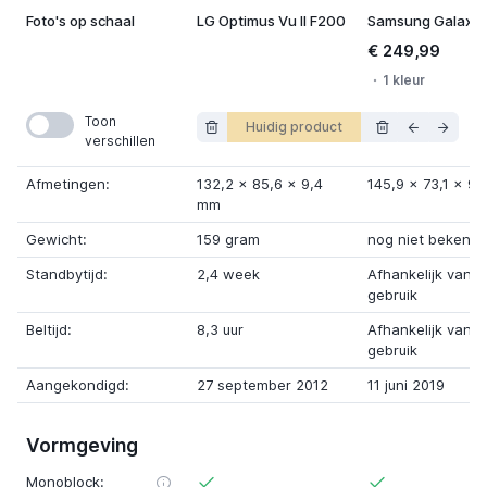
Foto's op schaal
LG Optimus Vu II F200
€ 249,99
1 kleur
Toon
Huidig product
verschillen
Afmetingen:
132,2
x
85,6
x
9,4
145,9
x
73,1
x
9,
mm
Gewicht:
159 gram
nog niet bekend
Standbytijd:
2,4 week
Afhankelijk van
gebruik
Beltijd:
8,3 uur
Afhankelijk van
gebruik
Aangekondigd:
27 september 2012
11 juni 2019
Vormgeving
Monoblock: