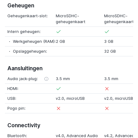
Geheugen
Geheugenkaart-slot:
MicroSDHC-
MicroSDHC-
geheugenkaart
geheugenkaart
Intern geheugen:
Werkgeheugen (RAM):
2 GB
3 GB
Opslaggeheugen:
32 GB
Aansluitingen
Audio jack-plug:
3.5 mm
3.5 mm
HDMI:
USB:
v2.0,
microUSB
v2.0,
microUSB
Pogo pin:
Connectivity
Bluetooth:
v4.0
, Advanced Audio
v4.2
, Advanced A