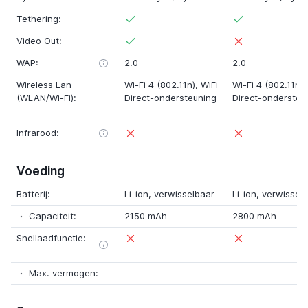
Tethering:
Video Out:
WAP:
2.0
2.0
Wireless Lan
Wi-Fi 4 (802.11n)
, WiFi
Wi-Fi 4 (802.11n)
,
(WLAN/Wi-Fi):
Direct-ondersteuning
Direct-ondersteu
Infrarood:
Voeding
Batterij:
Li-ion,
verwisselbaar
Li-ion,
verwissel
Capaciteit:
2150 mAh
2800 mAh
Snellaadfunctie:
Max. vermogen: