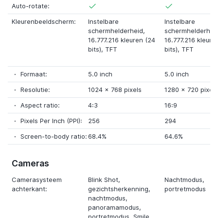
Auto-rotate:
Kleurenbeeldscherm:
Instelbare
Instelbare
schermhelderheid,
schermhelderhei
16.777.216 kleuren (24
16.777.216 kleure
bits),
TFT
bits),
TFT
Formaat:
5.0 inch
5.0 inch
Resolutie:
1024
x
768 pixels
1280
x
720 pixels
Aspect ratio:
4:3
16:9
Pixels Per Inch (PPI):
256
294
Screen-to-body ratio:
68.4%
64.6%
Cameras
Camerasysteem
Blink Shot
,
Nachtmodus
,
achterkant:
gezichtsherkenning
,
portretmodus
nachtmodus
,
panoramamodus
,
portretmodus,
Smile