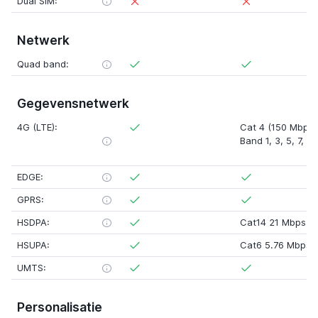
Dual SIM:
Netwerk
Quad band:
Gegevensnetwerk
4G (LTE):
Cat 4 (150 Mbps)
Band 1
,
3
,
5
,
7
,
8
,
EDGE:
GPRS:
HSDPA:
Cat14 21 Mbps
HSUPA:
Cat6 5.76 Mbps
UMTS:
Personalisatie