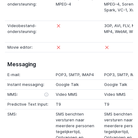
ondersteuning:
MPEG-4
MPEG-4,
Sorens
Spark
,
VC-1
,
Xvid
Videobestand-
3GP
,
AVI
,
FLV
,
MK
ondersteuning:
MP4
,
WebM
,
WM
Movie editor:
Messaging
E-mail:
POP3, SMTP, IMAP4
POP3, SMTP, IMA
Instant messaging:
Google Talk
Google Talk
MMS:
Video MMS
Video MMS
Predictive Text Input:
T9
T9
SMS:
SMS berichten
SMS berichten
versturen naar
versturen naar
meerdere personen
meerdere perso
tegelijkertijd,
tegelijkertijd,
Ontvangen en
Ontvangen en