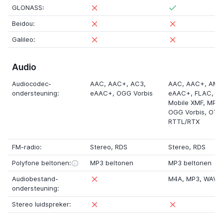
GLONASS:
Beidou:
Galileo:
Audio
Audiocodec-
AAC, AAC+,
AC3
,
AAC, AAC+,
AMR
ondersteuning:
eAAC+, OGG Vorbis
eAAC+,
FLAC
,
MI
Mobile XMF
,
MP3 
OGG Vorbis,
OTA
RTTL/RTX
FM-radio:
Stereo
,
RDS
Stereo
,
RDS
Polyfone beltonen:
MP3 beltonen
MP3 beltonen
Audiobestand-
M4A
,
MP3
,
WAV
,
ondersteuning:
Stereo luidspreker: