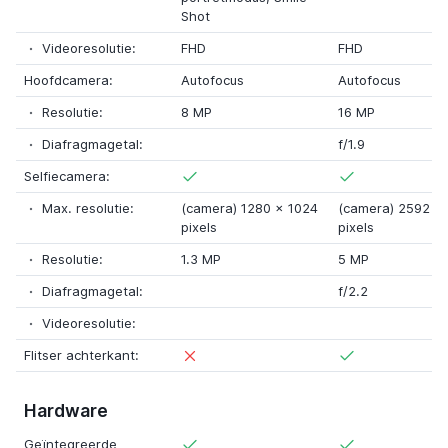
Shot
Videoresolutie:
FHD
FHD
Hoofdcamera:
Autofocus
Autofocus
Resolutie:
8 MP
16 MP
Diafragmagetal:
f/1.9
Selfiecamera:
Max. resolutie:
(camera) 1280
x
1024
(camera) 2592
x
pixels
pixels
Resolutie:
1.3 MP
5 MP
Diafragmagetal:
f/2.2
Videoresolutie:
Flitser achterkant:
Hardware
Geïntegreerde