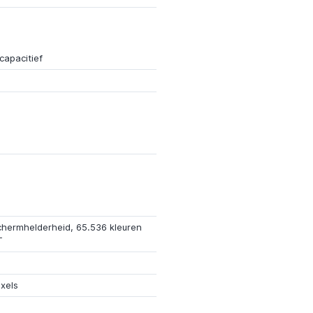
capacitief
chermhelderheid, 65.536 kleuren
T
xels