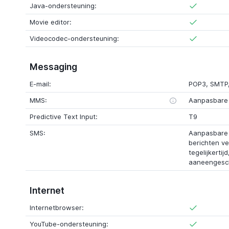
Java-ondersteuning:
Movie editor:
Videocodec-ondersteuning:
Messaging
E-mail:
POP3, SMTP
MMS:
Aanpasbare 
Predictive Text Input:
T9
SMS:
Aanpasbare S
berichten v
tegelijkerti
aaneengesch
Internet
Internetbrowser:
YouTube-ondersteuning: