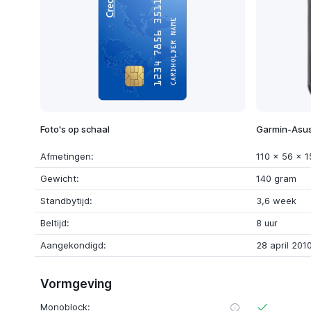
Foto's op schaal
Garmin-Asus
Afmetingen:
110 x 56 x 
Gewicht:
140 gram
Standbytijd:
3,6 week
Beltijd:
8 uur
Aangekondigd:
28 april 201
Vormgeving
Monoblock: