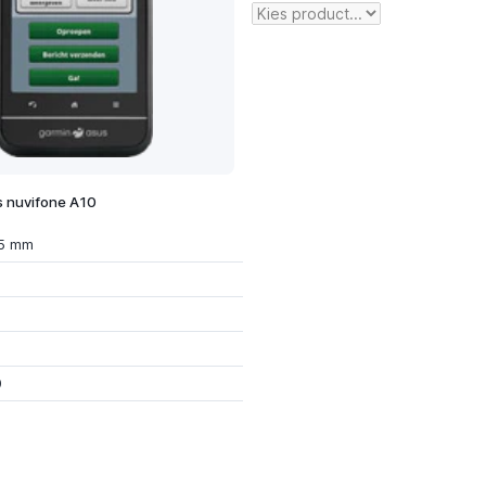
 nuvifone A10
15 mm
0