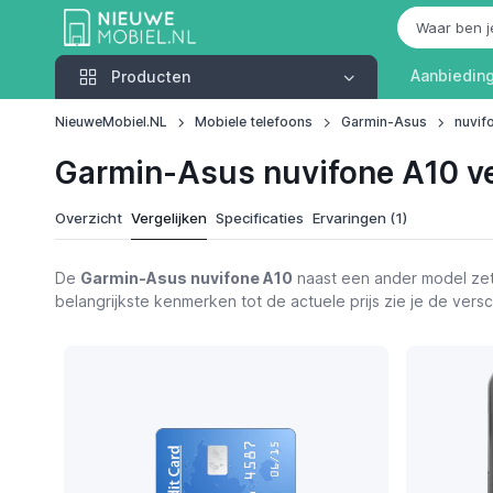
Producten
Aanbiedin
Producten
NieuweMobiel.NL
Mobiele telefoons
Garmin-Asus
nuvif
Garmin-Asus nuvifone A10 ve
Overzicht
Vergelijken
Specificaties
Ervaringen (1)
De
Garmin-Asus nuvifone A10
naast een ander model zet
belangrijkste kenmerken tot de actuele prijs zie je de ver
Functies
Ervaringen
Garmin-Asus nuvifone A10
Alternatieven