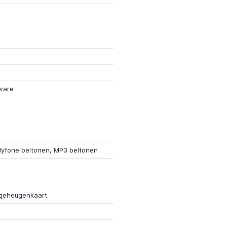
ware
lyfone beltonen, MP3 beltonen
geheugenkaart