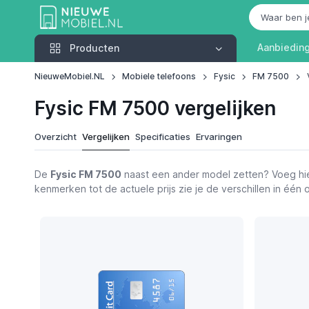
Producten
Aanbiedin
Producten
NieuweMobiel.NL
Mobiele telefoons
Fysic
FM 7500
Fysic FM 7500 vergelijken
Overzicht
Vergelijken
Specificaties
Ervaringen
De
Fysic FM 7500
naast een ander model zetten? Voeg hie
kenmerken tot de actuele prijs zie je de verschillen in éé
Functies
Fysic FM 7500
Alternatieven