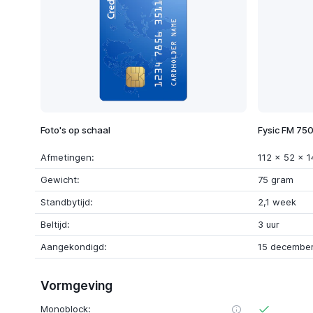
Foto's op schaal
Fysic FM 75
Afmetingen:
112 x 52 x 
Gewicht:
75 gram
Standbytijd:
2,1 week
Beltijd:
3 uur
Aangekondigd:
15 december
Vormgeving
Monoblock: