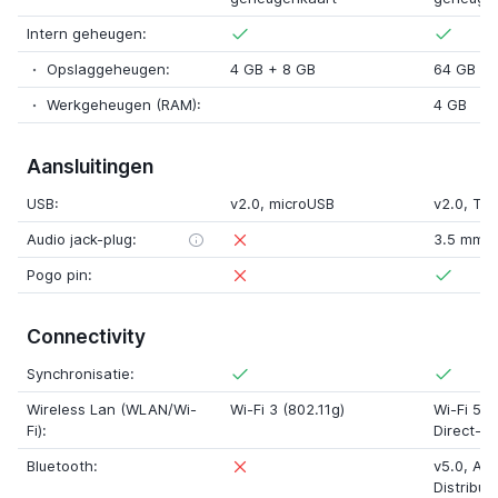
Intern geheugen:
Opslaggeheugen:
4 GB
+
8 GB
64 GB
Werkgeheugen (RAM):
4 GB
Aansluitingen
USB:
v2.0
,
microUSB
v2.0
,
Ty
Audio jack-plug:
3.5 mm
Pogo pin:
Connectivity
Synchronisatie:
Wireless Lan (WLAN/Wi-
Wi-Fi 3 (802.11g)
Wi-Fi 5 (
Fi):
Direct-o
Bluetooth:
v5.0
,
Adv
Distribut