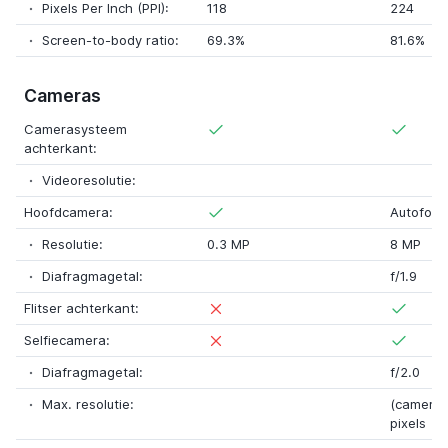
Pixels Per Inch (PPI):
118
224
Screen-to-body ratio:
69.3%
81.6%
Cameras
Camerasysteem
achterkant:
Videoresolutie:
Hoofdcamera:
Autofocu
Resolutie:
0.3 MP
8 MP
Diafragmagetal:
f/1.9
Flitser achterkant:
Selfiecamera:
Diafragmagetal:
f/2.0
Max. resolutie:
(camera)
pixels