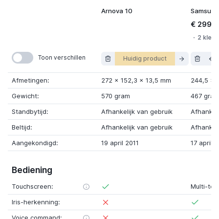
Arnova 10
€ 299,
2 kleur
Toon verschillen
Huidig product
Afmetingen:
272
x
152,3
x
13,5 mm
244,5
x
Gewicht:
570 gram
467 gra
Standbytijd:
Afhankelijk van gebruik
Afhankeli
Beltijd:
Afhankelijk van gebruik
Afhankeli
Aangekondigd:
19 april 2011
17 april 
Bediening
Touchscreen:
Multi-tou
Iris-herkenning:
Voice command: