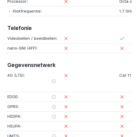
Processor:
Octa cor
Klokfrequentie:
1.7 GHz
Telefonie
Videobellen / beeldbellen:
nano-SIM (4FF):
Gegevensnetwerk
4G (LTE):
Cat 11 (
EDGE:
GPRS:
HSDPA:
HSUPA:
UMTS: