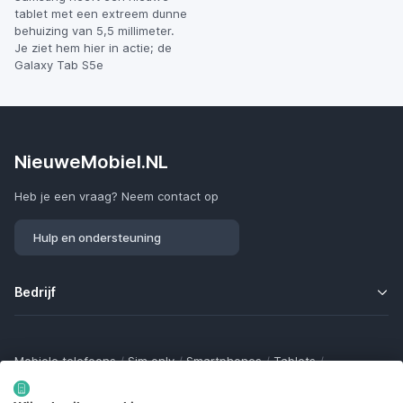
tablet met een extreem dunne
behuizing van 5,5 millimeter.
Je ziet hem hier in actie; de
Galaxy Tab S5e
NieuweMobiel.NL
Heb je een vraag? Neem contact op
Hulp en ondersteuning
Bedrijf
Mobiele telefoons
/
Sim only
/
Smartphones
/
Tablets
/
Smartwatches
/
Fitness trackers
/
Draadloze oordopjes
/
Bluetooth trackers
/
Opladers
/
Powerbanks
/
MiFi routers