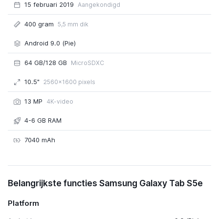
15 februari 2019
Aangekondigd
400 gram
5,5 mm dik
Android 9.0 (Pie)
64 GB/128 GB
MicroSDXC
10.5"
2560x1600 pixels
13 MP
4K-video
4-6 GB RAM
7040 mAh
Samsung Galaxy Tab S5e
Belangrijkste functies Samsung Galaxy Tab S5e
Platform