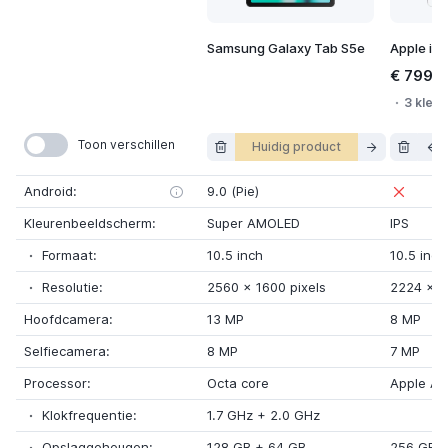
Samsung Galaxy Tab S5e
Apple iPa
€ 799,
3 kleur
Toon verschillen
Huidig product
Android:
9.0 (Pie)
Kleurenbeeldscherm:
Super AMOLED
IPS
Formaat:
10.5 inch
10.5 inch
Resolutie:
2560
x
1600 pixels
2224
x
1
Hoofdcamera:
13 MP
8 MP
Selfiecamera:
8 MP
7 MP
Processor:
Octa core
Apple A1
Klokfrequentie:
1.7 GHz
+
2.0 GHz
Opslaggeheugen:
128 GB
+ 64 GB
256 GB
+