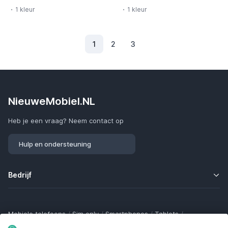
1 kleur
1 kleur
1
2
3
(Huidig)
NieuweMobiel.NL
Heb je een vraag? Neem contact op
Hulp en ondersteuning
Bedrijf
Mobiele telefoons
/
Sim only
/
Smartphones
/
Tablets
/
Smartwatches
/
Fitness trackers
/
Draadloze oordopjes
/