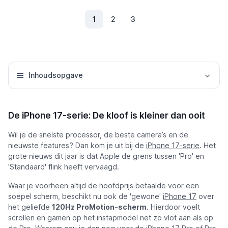
1
2
3
(Huidig)
Inhoudsopgave
De iPhone 17-serie: De kloof is kleiner dan ooit
Wil je de snelste processor, de beste camera’s en de
nieuwste features? Dan kom je uit bij de
iPhone 17-serie
. Het
grote nieuws dit jaar is dat Apple de grens tussen 'Pro' en
'Standaard' flink heeft vervaagd.
Waar je voorheen altijd de hoofdprijs betaalde voor een
soepel scherm, beschikt nu ook de 'gewone'
iPhone 17
over
het geliefde
120Hz ProMotion-scherm
. Hierdoor voelt
scrollen en gamen op het instapmodel net zo vlot aan als op