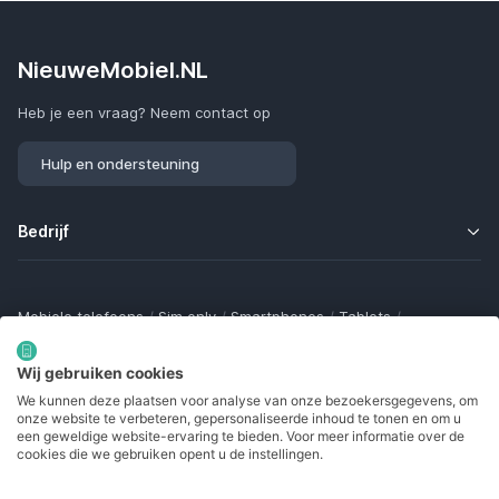
NieuweMobiel.NL
Heb je een vraag? Neem contact op
Hulp en ondersteuning
Bedrijf
Mobiele telefoons
/
Sim only
/
Smartphones
/
Tablets
/
Smartwatches
/
Fitness trackers
/
Draadloze oordopjes
/
Bluetooth trackers
/
Opladers
/
Powerbanks
/
MiFi routers
Wij gebruiken cookies
Samsung Galaxy
/
Apple iPhone
/
Klaptelefoons
/
We kunnen deze plaatsen voor analyse van onze bezoekersgegevens, om
Gamingtelefoons
/
Foldables
/
Robuuste telefoons
/
onze website te verbeteren, gepersonaliseerde inhoud te tonen en om u
Seniorentelefoons
/
Waterdichte telefoons
/
Refurbished
een geweldige website-ervaring te bieden. Voor meer informatie over de
cookies die we gebruiken opent u de instellingen.