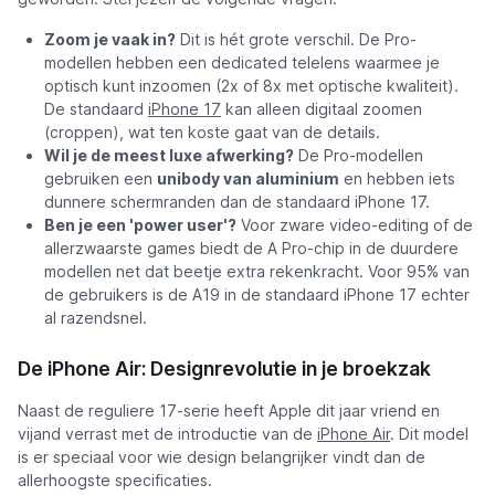
Zoom je vaak in?
Dit is hét grote verschil. De Pro-
modellen hebben een dedicated telelens waarmee je
optisch kunt inzoomen (2x of 8x met optische kwaliteit).
De standaard
iPhone 17
kan alleen digitaal zoomen
(croppen), wat ten koste gaat van de details.
Wil je de meest luxe afwerking?
De Pro-modellen
gebruiken een
unibody van aluminium
en hebben iets
dunnere schermranden dan de standaard iPhone 17.
Ben je een 'power user'?
Voor zware video-editing of de
allerzwaarste games biedt de A Pro-chip in de duurdere
modellen net dat beetje extra rekenkracht. Voor 95% van
de gebruikers is de A19 in de standaard iPhone 17 echter
al razendsnel.
De iPhone Air: Designrevolutie in je broekzak
Naast de reguliere 17-serie heeft Apple dit jaar vriend en
vijand verrast met de introductie van de
iPhone Air
. Dit model
is er speciaal voor wie design belangrijker vindt dan de
allerhoogste specificaties.