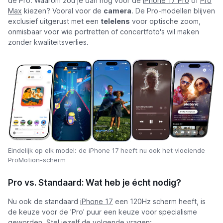
de Pro. Waarom zou je dan nog voor de
iPhone 17 Pro
of
Pro
Max
kiezen? Vooral voor de
camera
. De Pro-modellen blijven
exclusief uitgerust met een
telelens
voor optische zoom,
onmisbaar voor wie portretten of concertfoto's wil maken
zonder kwaliteitsverlies.
Eindelijk op elk model: de iPhone 17 heeft nu ook het vloeiende
ProMotion-scherm
Pro vs. Standaard: Wat heb je écht nodig?
Nu ook de standaard
iPhone 17
een 120Hz scherm heeft, is
de keuze voor de 'Pro' puur een keuze voor specialisme
geworden. Stel jezelf de volgende vragen: