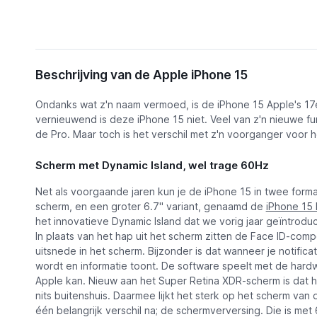
Omschrijving
Beschrijving van de Apple iPhone 15
Functies
Ondanks wat z'n naam vermoed, is de iPhone 15 Apple's 17
Apple iPhone 15
Ervaringen
vernieuwend is deze iPhone 15 niet. Veel van z'n nieuwe fun
€ 635,00
of € 31,25 p/m
de Pro. Maar toch is het verschil met z'n voorganger voor het
Alternatieven
Scherm met Dynamic Island, wel trage 60Hz
Nieuws
Net als voorgaande jaren kun je de iPhone 15 in twee forma
scherm, en een groter 6.7" variant, genaamd de
iPhone 15 
het innovatieve Dynamic Island dat we vorig jaar geïntrodu
In plaats van het hap uit het scherm zitten de Face ID-com
uitsnede in het scherm. Bijzonder is dat wanneer je notifica
wordt en informatie toont. De software speelt met de hard
Apple kan. Nieuw aan het Super Retina XDR-scherm is dat he
nits buitenshuis. Daarmee lijkt het sterk op het scherm van 
één belangrijk verschil na; de schermverversing. Die is me