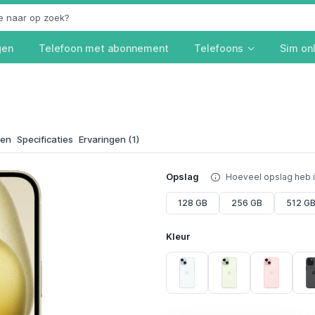
gen
Telefoon met abonnement
Telefoons
Sim on
ken
Specificaties
Ervaringen (1)
Opslag
Hoeveel opslag heb 
128 GB
256 GB
512 G
Kleur
Blue
Green
Pink