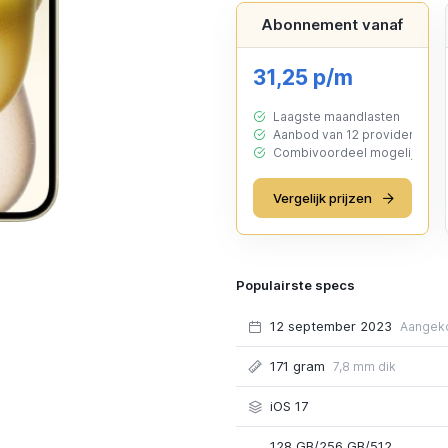
Abonnement vanaf
31,25 p/m
Laagste maandlasten
Aanbod van 12 providers
Combivoordeel mogelijk
Vergelijk prijzen
Populairste specs
12 september 2023
Aangek
171 gram
7,8 mm dik
iOS 17
128 GB/256 GB/512