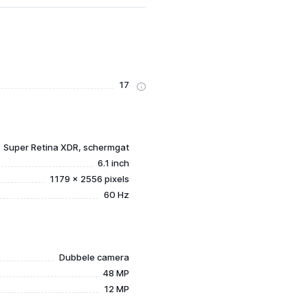
17
Super Retina XDR, schermgat
6.1 inch
1179 x 2556 pixels
60 Hz
Dubbele camera
48 MP
12 MP