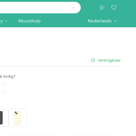
ly
Keuzehulp
Nederlands
Verkrijgbaar
ik nodig?
B
Schwarz
Yellow