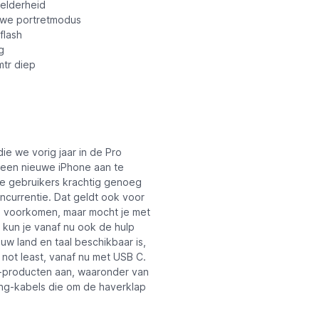
helderheid
uwe portretmodus
flash
g
mtr diep
e we vorig jaar in de Pro
n een nieuwe iPhone aan te
de gebruikers krachtig genoeg
currentie. Dat geldt ook voor
al voorkomen, maar mocht je met
 kun je vanaf nu ook de hulp
ouw land en taal beschikbaar is,
 not least, vanaf nu met USB C.
ca-producten aan, waaronder van
ing-kabels die om de haverklap