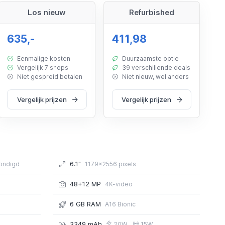
Los nieuw
Refurbished
635,-
411,98
Eenmalige kosten
Duurzaamste optie
Vergelijk 7 shops
39 verschillende deals
Niet gespreid betalen
Niet nieuw, wel anders
Vergelijk prijzen
Vergelijk prijzen
6.1"
ondigd
1179x2556 pixels
48+12 MP
4K-video
6 GB RAM
A16 Bionic
3349 mAh
20W
15W