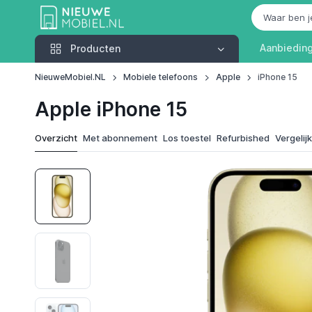
Producten
Aanbiedin
Producten
NieuweMobiel.NL
Mobiele telefoons
Apple
iPhone 15
Apple iPhone 15
Overzicht
Met abonnement
Los toestel
Refurbished
Vergelij