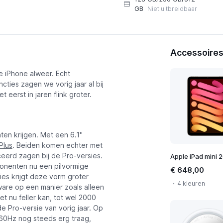
GB
Niet uitbreidbaar
Accessoires 
e iPhone alweer. Echt
cties zagen we vorig jaar al bij
Bekijk abonnementen
 eerst in jaren flink groter.
ten krijgen. Met een 6.1"
Plus
. Beiden komen echter met
ceerd zagen bij de Pro-versies.
ponenten nu een pilvormige
€ 648,00
ties krijgt deze vorm groter
4 kleuren
ware op een manier zoals alleen
t nu feller kan, tot wel 2000
de Pro-versie van vorig jaar. Op
t 60Hz nog steeds erg traag,