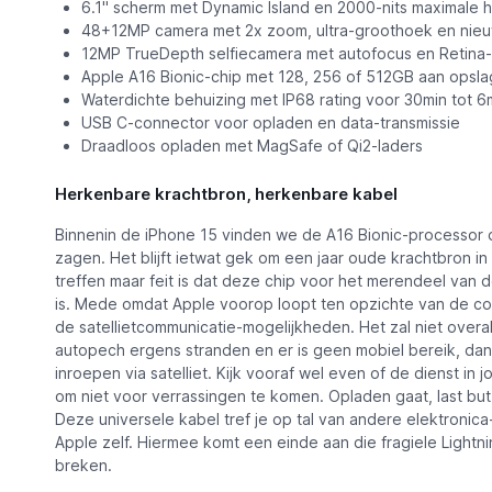
6.1" scherm met Dynamic Island en 2000-nits maximale 
48+12MP camera met 2x zoom, ultra-groothoek en nie
12MP TrueDepth selfiecamera met autofocus en Retina-
Apple A16 Bionic-chip met 128, 256 of 512GB aan opsla
Waterdichte behuizing met IP68 rating voor 30min tot 6
USB C-connector voor opladen en data-transmissie
Draadloos opladen met MagSafe of Qi2-laders
Herkenbare krachtbron, herkenbare kabel
Binnenin de iPhone 15 vinden we de A16 Bionic-processor di
zagen. Het blijft ietwat gek om een jaar oude krachtbron i
treffen maar feit is dat deze chip voor het merendeel van 
is. Mede omdat Apple voorop loopt ten opzichte van de con
de satellietcommunicatie-mogelijkheden. Het zal niet over
autopech ergens stranden en er is geen mobiel bereik, dan
inroepen via satelliet. Kijk vooraf wel even of de dienst in j
om niet voor verrassingen te komen. Opladen gaat, last but
Deze universele kabel tref je op tal van andere elektroni
Apple zelf. Hiermee komt een einde aan die fragiele Lightn
breken.