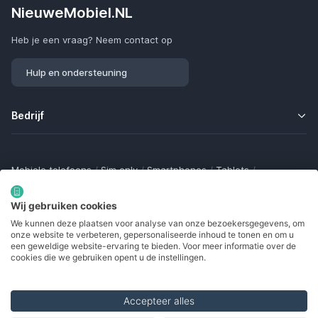
NieuweMobiel.NL
Heb je een vraag? Neem contact op
Hulp en ondersteuning
Bedrijf
Mobiele telefoons
/
Sim only
/
Smartphones
/
Tablets
/
Smartwatches
/
Fitness trackers
/
Draadloze oordopjes
/
Bluetooth trackers
/
Opladers
/
Powerbanks
/
MiFi routers
Wij gebruiken cookies
Samsung Galaxy
/
Apple iPhone
/
Klaptelefoons
/
We kunnen deze plaatsen voor analyse van onze bezoekersgegevens, om
Gamingtelefoons
/
Foldables
/
Robuuste telefoons
/
onze website te verbeteren, gepersonaliseerde inhoud te tonen en om u
Seniorentelefoons
/
Waterdichte telefoons
/
Refurbished
een geweldige website-ervaring te bieden. Voor meer informatie over de
cookies die we gebruiken opent u de instellingen.
Accepteer alles
Made with
in Europe