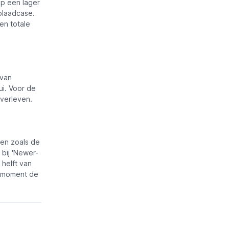
op een lager
oplaadcase.
en totale
 van
ui. Voor de
overleven.
len zoals de
 bij 'Newer-
helft van
it moment de