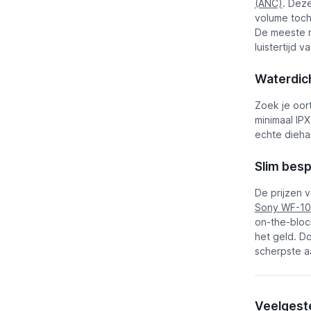
(ANC)
. Deze
volume toch 
De meeste 
luistertijd 
Waterdich
Zoek je oort
minimaal IP
echte dieha
Slim besp
De prijzen 
Sony WF-1
on-the-bloc
het geld. D
scherpste a
Veelgest