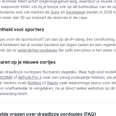
 techniek filtert actief omgevingsgeluid weg, waardoor je muziek 
loepzuiver klinkt. Let bij je keuze ook op de batterijduur van de 
moderne sets van merken als
Sony
en
Sennheiser
bieden in 2026 e
van meer dan 30 uur inclusief de reserves in de case.
theid voor sporters
jes voor de sportschool? Let dan op de IP-rating. Een certificering
X4 betekent dat je oortjes bestand zijn tegen zweet en een regenb
rds zijn er
waterdichte oordopjes
die zelfs een plons in het water 
aren op je nieuwe oortjes
van draadloze oordopjes fluctueren dagelijks. Waar high-end model
000XM6
of
AirPods Pro 3
vaak een stevig prijskaartje hebben, zie je
k' merken zoals
Nothing
of
Xiaomi
vaak waanzinnige specs voor de 
oor onafhankelijk te vergelijken, zie je direct welke webshop op d
anbieding heeft.
elde vragen over draadloze oordopjes (FAQ)