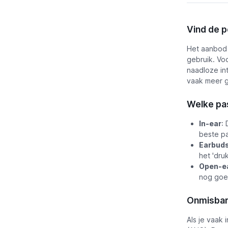
Vind de p
Het aanbod 
gebruik. Vo
naadloze in
vaak meer g
Welke pas
In-ear
:
beste pa
Earbud
het 'dru
Open-ea
nog goed
Onmisbare
Als je vaak 