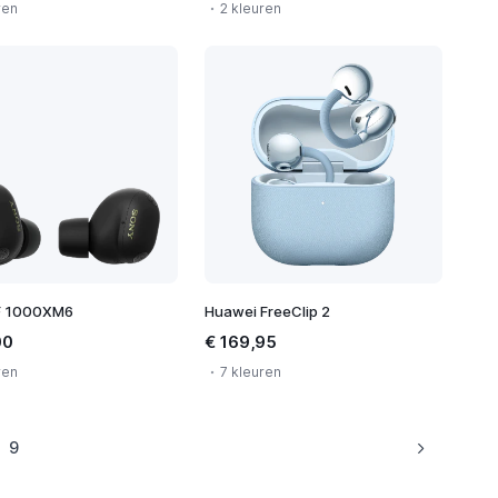
ren
2 kleuren
F 1000XM6
Huawei FreeClip 2
00
€ 169,95
ren
7 kleuren
9