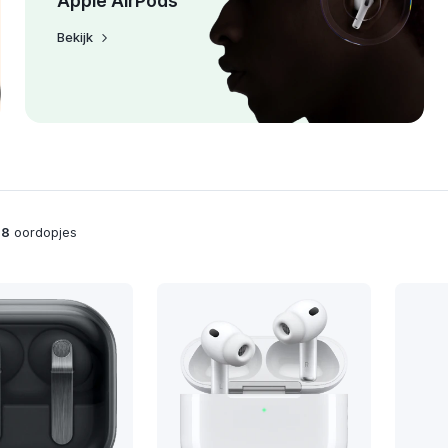
Apple AirPods
Bekijk
98
oordopjes