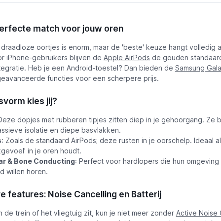
erfecte match voor jouw oren
draadloze oortjes is enorm, maar de 'beste' keuze hangt volledig 
or iPhone-gebruikers blijven de
Apple AirPods
de gouden standaard
tegratie. Heb je een Android-toestel? Dan bieden de
Samsung Gala
eavanceerde functies voor een scherpere prijs.
vorm kies jij?
 Deze dopjes met rubberen tipjes zitten diep in je gehoorgang. Ze 
ssieve isolatie en diepe basvlakken.
s
: Zoals de standaard AirPods; deze rusten in je oorschelp. Ideaal al
kgevoel' in je oren houdt.
r & Bone Conducting
: Perfect voor hardlopers die hun omgeving 
 willen horen.
 features: Noise Cancelling en Batterij
in de trein of het vliegtuig zit, kun je niet meer zonder
Active Noise 