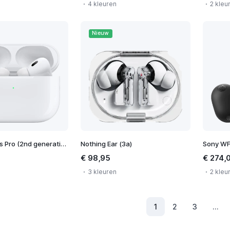
4 kleuren
2 kleu
Nieuw
Apple AirPods Pro (2nd generation) USB-C
Nothing Ear (3a)
Sony W
€ 98,95
€ 274,
3 kleuren
2 kleu
1
2
3
...
(Huidig)