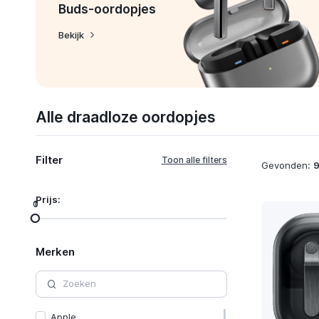
Buds-oordopjes
Bekijk
Alle draadloze oordopjes
Filter
Gevonden:
Prijs:
0
1
Merken
Apple