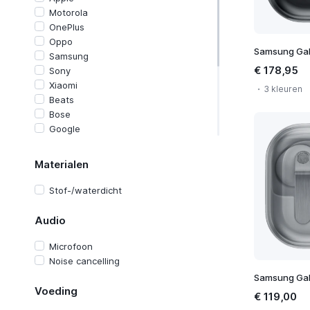
Motorola
OnePlus
Oppo
Samsung Gal
Samsung
€ 178,95
Sony
Xiaomi
3 kleuren
Beats
Bose
Google
HMD
Honor
Materialen
Huawei
JBL
Stof-/waterdicht
LG
Nothing
Audio
Philips
POCO
Microfoon
Sennheiser
Noise cancelling
Samsung Gal
Voeding
€ 119,00