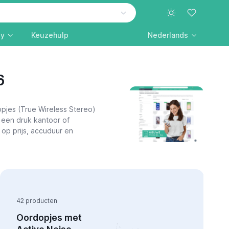
ly
Keuzehulp
Nederlands
6
opjes (True Wireless Stereo)
n een druk kantoor of
op prijs, accuduur en
42 producten
Oordopjes met