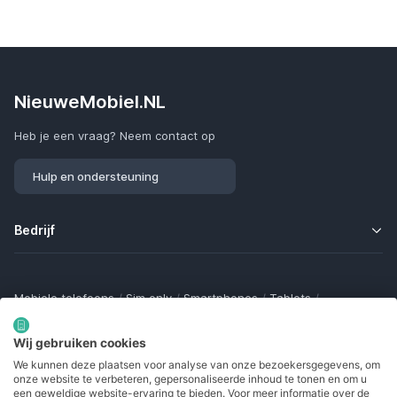
NieuweMobiel.NL
Heb je een vraag? Neem contact op
Hulp en ondersteuning
Bedrijf
Mobiele telefoons
/
Sim only
/
Smartphones
/
Tablets
/
Smartwatches
/
Fitness trackers
/
Draadloze oordopjes
/
Bluetooth trackers
/
Opladers
/
Powerbanks
/
MiFi routers
Wij gebruiken cookies
Samsung Galaxy
/
Apple iPhone
/
Klaptelefoons
/
We kunnen deze plaatsen voor analyse van onze bezoekersgegevens, om
Gamingtelefoons
/
Foldables
/
Robuuste telefoons
/
onze website te verbeteren, gepersonaliseerde inhoud te tonen en om u
Seniorentelefoons
/
Waterdichte telefoons
/
Refurbished
een geweldige website-ervaring te bieden. Voor meer informatie over de