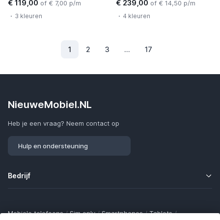
€ 119,00
€ 239,00
of € 7,00 p/m
of € 14,50 p/m
3 kleuren
4 kleuren
1
2
3
...
17
(Huidig)
NieuweMobiel.NL
Heb je een vraag? Neem contact op
Hulp en ondersteuning
Bedrijf
Mobiele telefoons
/
Sim only
/
Smartphones
/
Tablets
/