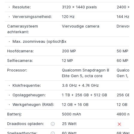
Resolutie:
3120
x
1440 pixels
2400
x
1
Verversingssnelheid:
120 Hz
144 Hz
Camerasysteem
Viervoudige camera
Drievoud
achterkant:
Max. zoomniveau (optisch):
5x
Hoofdcamera:
200 MP
50 MP
Selfiecamera:
12 MP
60 MP
Processor:
Qualcomm Snapdragon 8
Qualcom
Elite Gen 5
, octa core
Gen 1
, o
Klokfrequentie:
3.6 GHz
+
4.74 GHz
Opslaggeheugen:
1 TB
+
256 GB
+
512 GB
256 GB
Werkgeheugen (RAM):
12 GB
+
16 GB
12 GB
Batterij:
5000 mAh
4800 mA
Draadloos opladen:
25 Watt
Snellaadfunctie:
60 Watt
68 Watt