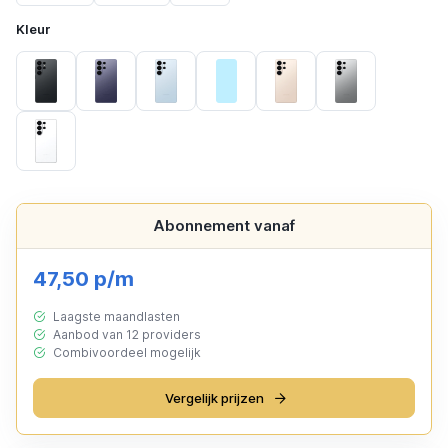
Kleur
Black
Cobalt Violet
Dark Blue
Light Blue
Pink Gold
Silver Shadow
White
Abonnement vanaf
47,50 p/m
Laagste maandlasten
Aanbod van 12 providers
Combivoordeel mogelijk
Vergelijk prijzen