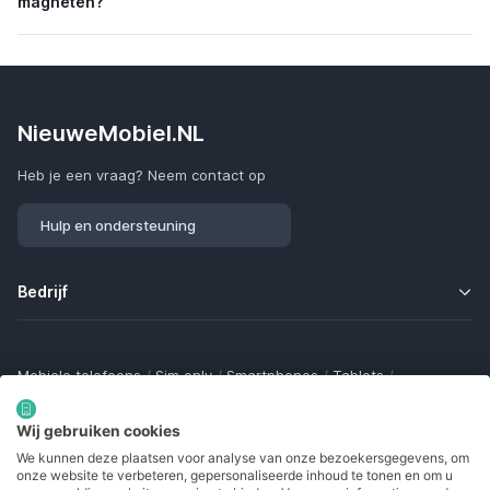
magneten?
NieuweMobiel.NL
Heb je een vraag? Neem contact op
Hulp en ondersteuning
Bedrijf
Mobiele telefoons
/
Sim only
/
Smartphones
/
Tablets
/
Smartwatches
/
Fitness trackers
/
Draadloze oordopjes
/
Bluetooth trackers
/
Opladers
/
Powerbanks
/
MiFi routers
Wij gebruiken cookies
Samsung Galaxy
/
Apple iPhone
/
Klaptelefoons
/
We kunnen deze plaatsen voor analyse van onze bezoekersgegevens, om
Gamingtelefoons
/
Foldables
/
Robuuste telefoons
/
onze website te verbeteren, gepersonaliseerde inhoud te tonen en om u