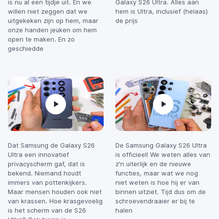
is nu al een tijdje uit. En we
Galaxy S26 Ultra. Alles aan
willen niet zeggen dat we
hem is Ultra, inclusief (helaas)
uitgekeken zijn op hem, maar
de prijs
onze handen jeuken om hem
open te maken. En zo
geschiedde
Dat Samsung de Galaxy S26
De Samsung Galaxy S26 Ultra
Ultra een innovatief
is officieel! We weten alles van
privacyscherm gaf, dat is
z'n uiterlijk en de nieuwe
bekend. Niemand houdt
functies, maar wat we nog
immers van pottenkijkers.
niet weten is hoe hij er van
Maar mensen houden ook niet
binnen uitziet. Tijd dus om de
van krassen. Hoe krasgevoelig
schroevendraaier er bij te
is het scherm van de S26
halen