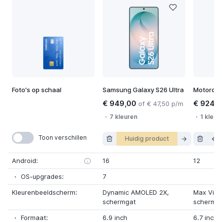
Foto's op schaal
Samsung Galaxy S26 Ultra
Motorola
€ 949,00
€ 924,
of € 47,50 p/m
7 kleuren
1 kleur
Toon verschillen
Huidig product
Android:
16
12
OS-upgrades:
7
Kleurenbeeldscherm:
Dynamic AMOLED 2X
,
Max Visi
schermgat
schermg
Formaat:
6.9 inch
6.7 inch