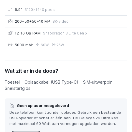
6.9"
3120x1440 pixels
200+50+50+10 MP
8K-video
12-16 GB RAM
Snapdragon 8 Elite Gen 5
5000 mAh
60W
25W
Samsung Galaxy S26 Ultra
Wat zit er in de doos?
€ 949,00
of € 47,50 p/m
Toestel
Oplaadkabel (USB Type-C)
SIM-uitwerppin
Snelstartgids
Geen oplader meegeleverd
Deze telefoon komt zonder oplader. Gebruik een bestaande
USB-oplader of schaf er één aan. De Galaxy S26 Ultra kan
met maximaal 60 Watt aan vermogen opgeladen worden.