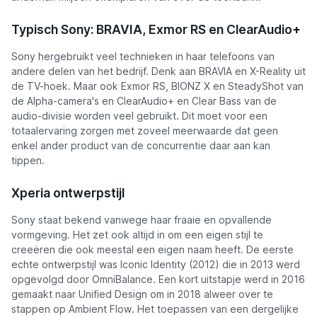
Typisch Sony: BRAVIA, Exmor RS en ClearAudio+
Sony hergebruikt veel technieken in haar telefoons van
andere delen van het bedrijf. Denk aan BRAVIA en X-Reality uit
de TV-hoek. Maar ook Exmor RS, BIONZ X en SteadyShot van
de Alpha-camera's en ClearAudio+ en Clear Bass van de
audio-divisie worden veel gebruikt. Dit moet voor een
totaalervaring zorgen met zoveel meerwaarde dat geen
enkel ander product van de concurrentie daar aan kan
tippen.
Xperia ontwerpstijl
Sony staat bekend vanwege haar fraaie en opvallende
vormgeving. Het zet ook altijd in om een eigen stijl te
creeëren die ook meestal een eigen naam heeft. De eerste
echte ontwerpstijl was
Iconic Identity
(2012) die in 2013 werd
opgevolgd door
OmniBalance
. Een kort uitstapje werd in 2016
gemaakt naar
Unified Design
om in 2018 alweer over te
stappen op
Ambient Flow
. Het toepassen van een dergelijke