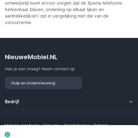
ontwerpstijl moet ervoor zorgen dat de Xperia-telefoons
herkenbaar blijven, onderling op elkaar lijken en
aantrekkelijk(er) zijn in vergelijking met die van de
concurrentie.
NieuweMobiel.NL
Heb je een vraag? Neem contact op
Hulp en ondersteuning
Bedrijf
Mobiele telefoons
/
Sim only
/
Smartphones
/
Tablets
/
Smartwatches
/
Fitness trackers
/
Draadloze oordopjes
/