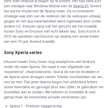
zelfs toen Android al begon op te komen. Het had zelfs kort
een uitstapje naar Windows Mobile met de
Xperia X1
; tevens
het eerste model met de Xperia-naam. De inconsistente
strategie was één van de redenen dat de verkopen omlaag
gingen en het qua marktaandeel werd ingehaald door onder
andere LG. Intussen ging ook het gerucht dat het huwelijk
tussen Sony en Ericsson niet echt lekker liep. Sony kocht in
2012 de aandelen van Ericsson op waarbij een einde kwam
aan een 10 jaar durend huwelijk.
Sony Xperia series
Intussen maakt Sony louter nog smartphone met Android
onder de naam Xperia. Die naam is een afgeleide van
'experience', ofwel belevenis. Vooral de eerste modellen in
de Xperia-serie droegen namen. Enkele voorbeelden zijn arc,
neo en mini. Pas jaren daarna begon het uitsluitend letters
(soms meerdere en gevolgd door een cijfer) te gebruiken om
toestellen aan te duiden. We hebben er inmiddels al veel
gehad maar de momenteel actuele serienamen zijn;
Xperia 1 - Premium vlaggenschip