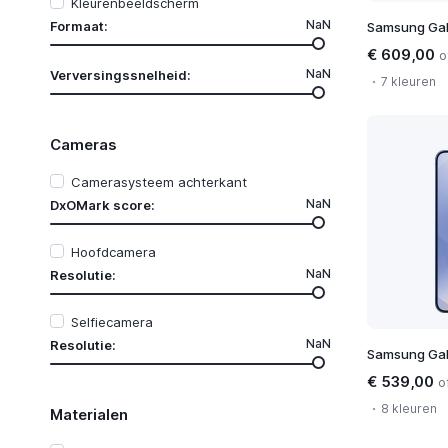
Huawei
Kleurenbeeldscherm
Maxcom
NaN
Formaat:
Samsung Gal
Murena
€ 609,00
o
Nokia
NaN
Verversingssnelheid:
7 kleuren
Nothing
nubia
POCO
Cameras
realme
Redmagic
Camerasysteem achterkant
RugGear
NaN
DxOMark score:
Senifone
Sonim
Hoofdcamera
TCL
NaN
Vivo
Resolutie:
ZTE
Selfiecamera
NaN
Resolutie:
Samsung Gal
€ 539,00
o
8 kleuren
Materialen