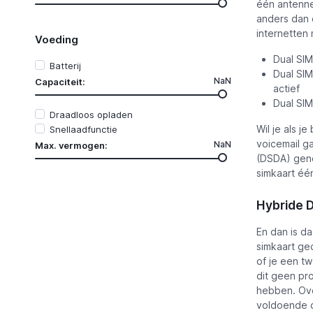
één antenne
anders dan d
internetten
Voeding
Dual SIM
Batterij
Dual SIM
NaN
Capaciteit:
actief
Dual SIM
Draadloos opladen
Wil je als j
Snellaadfunctie
voicemail g
NaN
Max. vermogen:
(DSDA) geno
simkaart één
Hybride D
En dan is d
simkaart ge
of je een t
dit geen pr
hebben. Ove
voldoende o