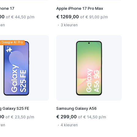
hone 17
Apple iPhone 17 Pro Max
,00
€ 1269,00
of € 44,50 p/m
of € 91,00 p/m
ren
3 kleuren
s Google AI Pro
 Galaxy S25 FE
Samsung Galaxy A56
00
€ 299,00
of € 23,50 p/m
of € 14,50 p/m
ren
4 kleuren