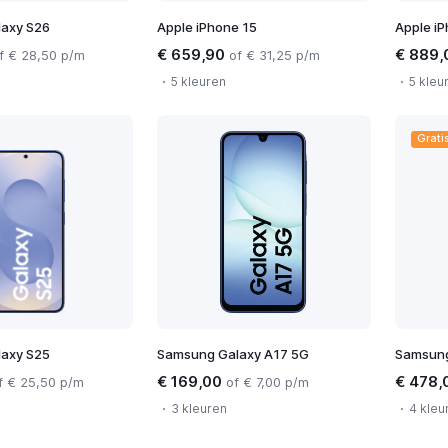
axy S26
Apple iPhone 15
Apple iP
€ 659,90
€ 889
f € 28,50 p/m
of € 31,25 p/m
5 kleuren
5 kleu
Grati
axy S25
Samsung Galaxy A17 5G
Samsung
€ 169,00
€ 478,
f € 25,50 p/m
of € 7,00 p/m
3 kleuren
4 kleu