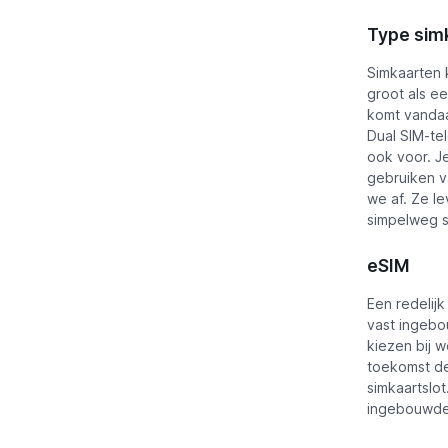
Type sim
Simkaarten 
groot als e
komt vandaa
Dual SIM-te
ook voor. J
gebruiken v
we af. Ze l
simpelweg s
eSIM
Een redelij
vast ingebo
kiezen bij 
toekomst de
simkaartslo
ingebouwd