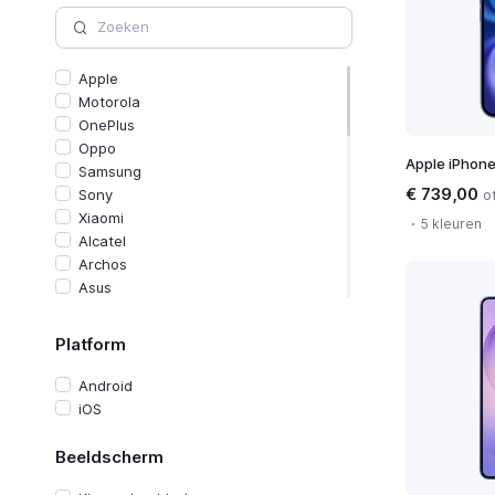
Apple
Motorola
OnePlus
Oppo
Apple iPhone
Samsung
€ 739,00
o
Sony
Xiaomi
5 kleuren
Alcatel
Archos
Asus
Cat
Crosscall
Platform
Doro
Fairphone
Android
Gigaset
iOS
Google
HMD
Beeldscherm
Honor