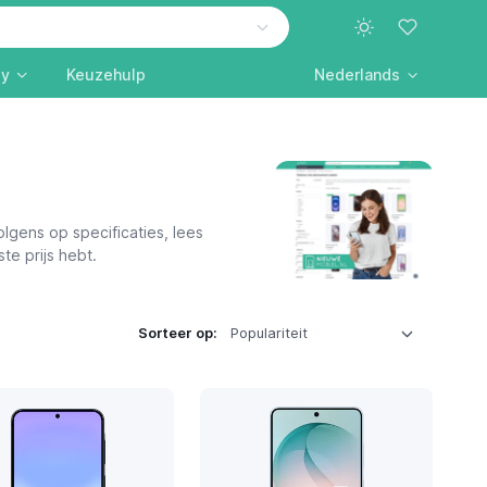
ly
Keuzehulp
Nederlands
olgens op specificaties, lees
te prijs hebt.
Sorteer op: