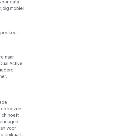
voor data
ijdig mobiel
 per keer
re naar
Dual Active
 iedere
mer.
eede
ten kiezen
ich hoeft
ggeheugen
dan voor
e simkaart.