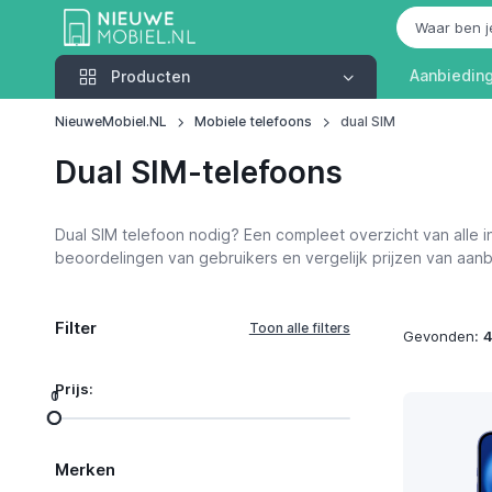
Producten
Aanbiedin
Producten
NieuweMobiel.NL
Mobiele telefoons
dual SIM
Dual SIM-telefoons
Dual SIM telefoon nodig? Een compleet overzicht van alle in 
beoordelingen van gebruikers en vergelijk prijzen van aanbie
Filter
Gevonden:
Prijs:
0
1
Merken