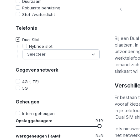
Duurzaam
Robuuste behuizing
Stof-/waterdicht
Telefonie
Bij een Dual
Dual SIM
plaatsen. In
Hybride slot
uitzondering
werktelefoo
iemand zich
Gegevensnetwerk
simkaart wil
4G (LTE)
Verschill
5G
Er bestaan 
Geheugen
vooraf kiez
in je telefo
Intern geheugen
'Dual SIM shif
NaN
Opslaggeheugen:
Iets nieuwe
het netwerk 
NaN
Werkgeheugen (RAM):