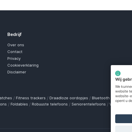
Bedrijf
Over ons
Contact
Privacy
Cookieverklaring
Disclaimer
Wij geb
We kunnen
website t
website-e
atches
/
Fitness trackers
/
Draadloze oordopjes
/
Bluetooth trackers
/
O
opent u de
oons
/
Foldables
/
Robuuste telefoons
/
Seniorentelefoons
/
Waterdichte