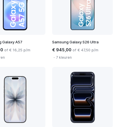
 Galaxy A57
Samsung Galaxy S26 Ultra
00
€ 945,00
of € 16,25 p/m
of € 47,50 p/m
ren
7 kleuren