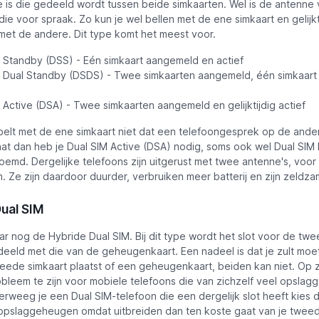
 is die gedeeld wordt tussen beide simkaarten. Wel is de antenne 
ie voor spraak. Zo kun je wel bellen met de ene simkaart en gelijkt
 met de andere. Dit type komt het meest voor.
 Standby (DSS) - Eén simkaart aangemeld en actief
 Dual Standby (DSDS) - Twee simkaarten aangemeld, één simkaart
 Active (DSA) - Twee simkaarten aangemeld en gelijktijdig actief
e belt met de ene simkaart niet dat een telefoongesprek op de ande
aat dan heb je Dual SIM Active (DSA) nodig, soms ook wel Dual SIM 
emd. Dergelijke telefoons zijn uitgerust met twee antenne's, voor
. Ze zijn daardoor duurder, verbruiken meer batterij en zijn zeldza
ual SIM
aar nog de
Hybride Dual SIM
. Bij dit type wordt het slot voor de tw
deeld met die van de geheugenkaart. Een nadeel is dat je zult moe
weede simkaart plaatst of een geheugenkaart, beiden kan niet. Op z
obleem te zijn voor mobiele telefoons die van zichzelf veel opsla
rweeg je een Dual SIM-telefoon die een dergelijk slot heeft kies 
pslaggeheugen omdat uitbreiden dan ten koste gaat van je tweed