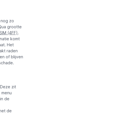
 nog zo
 Qua grootte
SIM (4FF)
.
inatie komt
aat. Het
akt raden
n of blijven
 schade.
 Deze zit
n menu
in de
met de