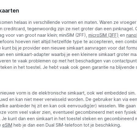
kaarten
komen helaas in verschillende vormen en maten. Waren ze vroeger
en creditcard, tegenwoordig zijn ze niet groter dan een pinknagel.
g voor van groot naar klein; miniSIM (2FF),
microSIM (3FF)
en
nano
lefoons hoeven niet altijd hetzelfde type te accepteren, een comb
e kunt bij je provider een nieuwe simkaart aanvragen voor dat form
an een simkaart-adapter waarbij je een kleinere simkaart groter ma
everen te vaak problemen op met het beschadigen van contactpunte
teken in het toestel. Je hebt vaak ook geen garantie na blijvende
k nieuwe vorm is de elektronische simkaart, ook wel embedded sim.
uwd en kan niet meer verwisseld worden. De gebruiker kan via ee
welke aanbieder hij zit en kan ook eenvoudig(er) wisselen. We gaan 
ze vorm veel vaker zien, eventueel gecombineerd met een fysiek
t. Je kunt dan een simkaart in het toestel steken en gecombineerd 
e
eSIM
heb je dan een Dual SIM-telefoon tot je beschikking.