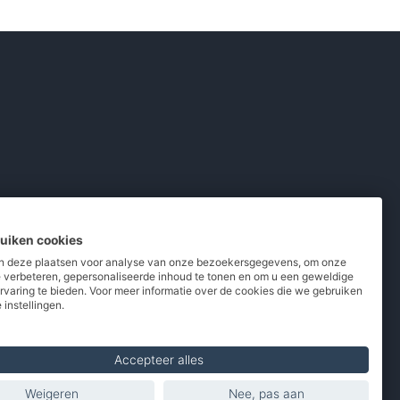
ruiken cookies
 deze plaatsen voor analyse van onze bezoekersgegevens, om onze
e verbeteren, gepersonaliseerde inhoud te tonen en om u een geweldige
rvaring te bieden. Voor meer informatie over de cookies die we gebruiken
pladers
/
Powerbanks
/
MiFi routers
 instellingen.
 telefoons
/
Refurbished
Accepteer alles
Weigeren
Nee, pas aan