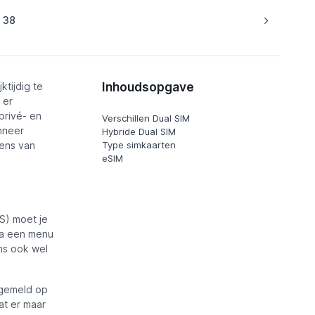
38
Inhoudsopgave
ktijdig te
 er
privé- en
Verschillen Dual SIM
nneer
Hybride Dual SIM
kens van
Type simkaarten
eSIM
S) moet je
ia een menu
oms ook wel
ngemeld op
at er maar