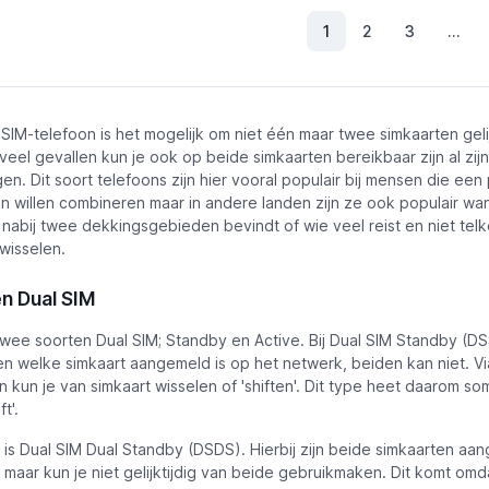
1
2
3
...
(Huidig)
 SIM-telefoon is het mogelijk om niet één maar twee simkaarten gelij
 veel gevallen kun je ook op beide simkaarten bereikbaar zijn al zijn
en. Dit soort telefoons zijn hier vooral populair bij mensen die een 
n willen combineren maar in andere landen zijn ze ook populair wa
 nabij twee dekkingsgebieden bevindt of wie veel reist en niet tel
 wisselen.
en Dual SIM
twee soorten Dual SIM; Standby en Active. Bij Dual SIM Standby (DS
en welke simkaart aangemeld is op het netwerk, beiden kan niet. V
on kun je van simkaart wisselen of 'shiften'. Dit type heet daarom s
t'.
r is Dual SIM Dual Standby (DSDS). Hierbij zijn beide simkaarten aa
maar kun je niet gelijktijdig van beide gebruikmaken. Dit komt omd