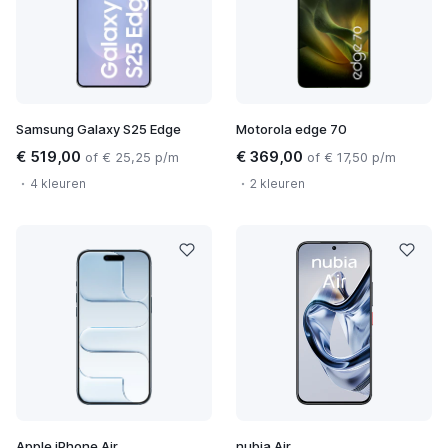
Samsung Galaxy S25 Edge
Motorola edge 70
€ 519,00
€ 369,00
of € 25,25 p/m
of € 17,50 p/m
4 kleuren
2 kleuren
Apple iPhone Air
nubia Air