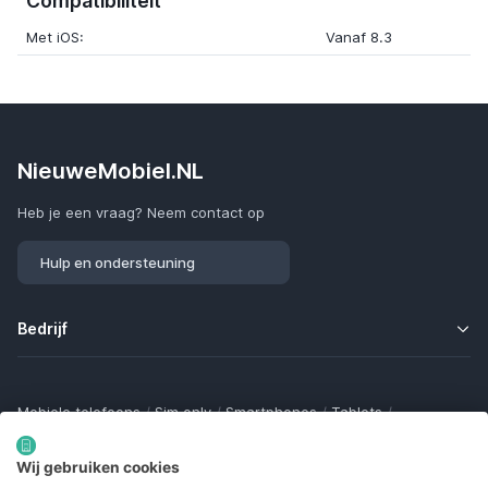
Compatibiliteit
Met iOS:
Vanaf 8.3
NieuweMobiel.NL
Heb je een vraag? Neem contact op
Hulp en ondersteuning
Bedrijf
Mobiele telefoons
/
Sim only
/
Smartphones
/
Tablets
/
Smartwatches
/
Fitness trackers
/
Draadloze oordopjes
/
Bluetooth trackers
/
Opladers
/
Powerbanks
/
MiFi routers
Wij gebruiken cookies
Samsung Galaxy
/
Apple iPhone
/
Klaptelefoons
/