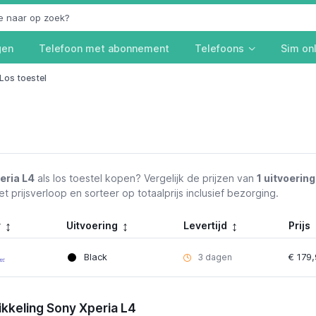
gen
Telefoon met abonnement
Telefoons
Sim on
Los toestel
eria L4
als los toestel kopen? Vergelijk de prijzen van
1 uitvoering
et prijsverloop en sorteer op totaalprijs inclusief bezorging.
r
Uitvoering
Levertijd
Prijs
Black
€ 179
3 dagen
ikkeling Sony Xperia L4