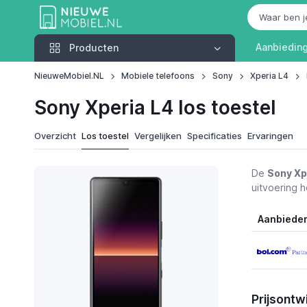
Producten
Aanbiedin
Producten
NieuweMobiel.NL
Mobiele telefoons
Sony
Xperia L4
Sony Xperia L4 los toestel
Overzicht
Los toestel
Vergelijken
Specificaties
Ervaringen
De
Sony Xp
uitvoering h
Aanbiede
Prijsontw