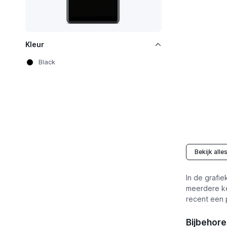
Kleur
Black
Bekijk alle
In de grafie
meerdere ke
recent een p
Bijbehor