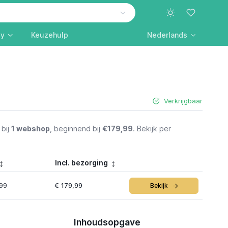
ly
Keuzehulp
Nederlands
Verkrijgbaar
bij
1 webshop
, beginnend bij
€179,99
. Bekijk per
Incl. bezorging
,99
€ 179,99
Bekijk
Inhoudsopgave