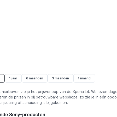
s
1 jaar
6 maanden
3 maanden
1 maand
k hierboven zie je het prijsverloop van de Xperia L4. We lezen dagel
ren de prijzen in bij betrouwbare webshops, zo zie je in één oogo
rijsdaling of aanbieding is bijgekomen.
ende Sony-producten