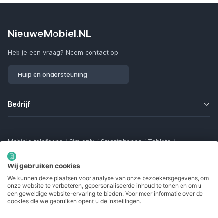
NieuweMobiel.NL
Heb je een vraag? Neem contact op
Hulp en ondersteuning
Bedrijf
Mobiele telefoons
/
Sim only
/
Smartphones
/
Tablets
/
Smartwatches
/
Fitness trackers
/
Draadloze oordopjes
/
Bluetooth trackers
/
Opladers
/
Powerbanks
/
MiFi routers
Wij gebruiken cookies
Samsung Galaxy
/
Apple iPhone
/
Klaptelefoons
/
We kunnen deze plaatsen voor analyse van onze bezoekersgegevens, om
Gamingtelefoons
/
Foldables
/
Robuuste telefoons
/
onze website te verbeteren, gepersonaliseerde inhoud te tonen en om u
Seniorentelefoons
/
Waterdichte telefoons
/
Refurbished
een geweldige website-ervaring te bieden. Voor meer informatie over de
cookies die we gebruiken opent u de instellingen.