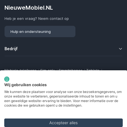
NieuweMobiel.NL
Heb je een vraag? Neem contact op
Hulp en ondersteuning
Bedrijf
Mobiele telefoons
/
Sim only
/
Smartphones
/
Tablets
/
Smartwatches
/
Fitness trackers
/
Draadloze oordopjes
/
Bluetooth trackers
/
Opladers
/
Powerbanks
/
MiFi routers
Wij gebruiken cookies
Samsung Galaxy
/
Apple iPhone
/
Klaptelefoons
/
We kunnen deze plaatsen voor analyse van onze bezoekersgegevens, om
Gamingtelefoons
/
Foldables
/
Robuuste telefoons
/
onze website te verbeteren, gepersonaliseerde inhoud te tonen en om u
Seniorentelefoons
/
Waterdichte telefoons
/
Refurbished
een geweldige website-ervaring te bieden. Voor meer informatie over de
cookies die we gebruiken opent u de instellingen.
Accepteer alles
Made with
in Europe