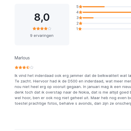
5
4
8,0
3
2
1
9 ervaringen
Marlous
Ik vind het inderdaad ook erg jammer dat de belkwaliteit wat l
Te zacht. Hiervoor had ik de D500 en inderdaad, wat meer me
nou niet heel erg op vooruit gegaan. In januari mag ik een nieu
denk toch dat ik overstap naar de Nokia, dat is me altijd goed
wel hoor, ben er ook nog niet geheel uit. Maar heb nog even be
toestel prachtige fotos, behalve s avonds, dan zijn ze onscherp 