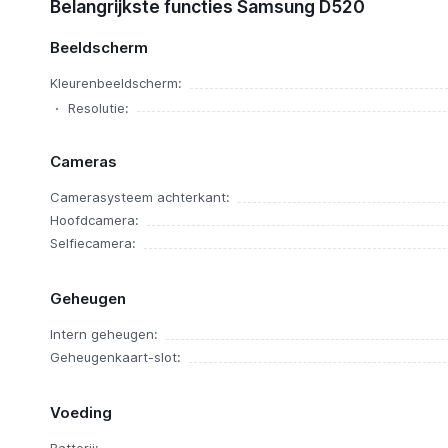
Belangrijkste functies Samsung D520
Samsung D520
Ervaringen
Beeldscherm
Kleurenbeeldscherm:
Resolutie:
Cameras
Camerasysteem achterkant:
Hoofdcamera:
Selfiecamera:
Geheugen
Intern geheugen:
Geheugenkaart-slot:
Voeding