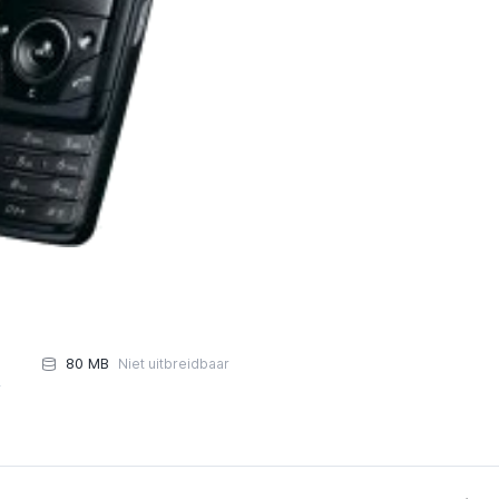
80 MB
Niet uitbreidbaar