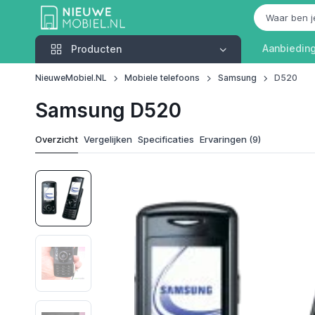
Producten
Aanbiedin
Producten
NieuweMobiel.NL
Mobiele telefoons
Samsung
D520
Samsung D520
Overzicht
Vergelijken
Specificaties
Ervaringen (9)