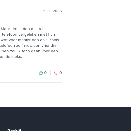
5 juli 2006
. Maar dat is dan ook #1
e telefoon vergeleken met hun
p wat voor manier dan ook. Zoals
lefoon zelf niet, een vriendin
k ben zou ik toch gaan voor een
t its looks.
0
0
Bedrijf