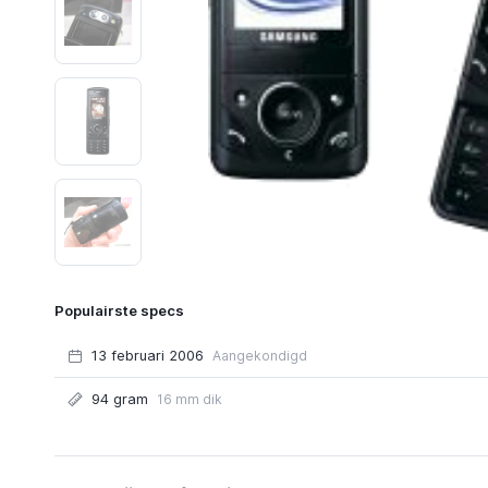
Populairste specs
13 februari 2006
Aangekondigd
94 gram
16 mm dik
Functies