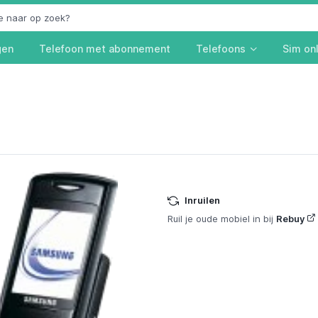
gen
Telefoon met abonnement
Telefoons
Sim on
Inruilen
Ruil je oude mobiel in bij
Rebuy