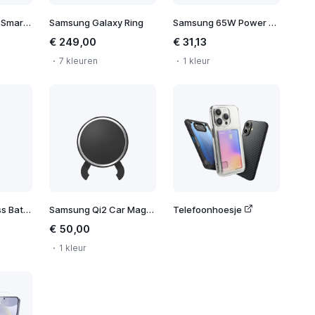
Samsung Galaxy SmartTag 2
Samsung Galaxy Ring
Samsung 65W Power Adapter Trio
€ 249,00
€ 31,13
7 kleuren
1 kleur
Samsung Wireless Battery Pack 10.000 mAh
Samsung Qi2 Car Magnetic Wireless Charger
Telefoonhoesje
€ 50,00
1 kleur