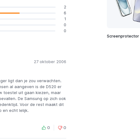
2
6
1
0
0
Screenprotector
27 oktober 2006
ager ligt dan je zou verwachten.
nsen al aangeven is de D520 er
w toestel uit gaan kiezen, maar
 bevallen. De Samsung op zich ook
denktijd. Voor de rest maakt dit
en echt lelijk.
0
0