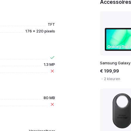
Accessoires
TFT
176 x 220 pixels
1.3 MP
€ 199,99
2 kleuren
80 MB