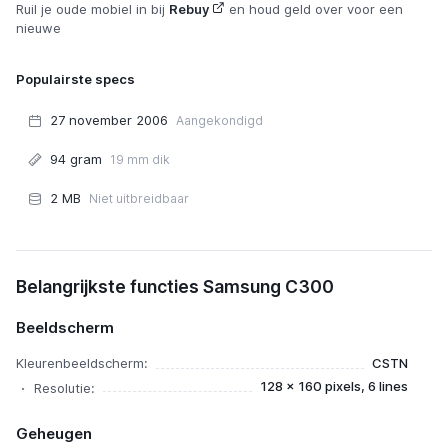
Ruil je oude mobiel in bij
Rebuy
en houd geld over voor een
nieuwe
Populairste specs
27 november 2006
Aangekondigd
94 gram
19 mm dik
2 MB
Niet uitbreidbaar
Samsung C300
Belangrijkste functies Samsung C300
Beeldscherm
Kleurenbeeldscherm:
CSTN
128 x 160 pixels, 6 lines
Resolutie:
Geheugen