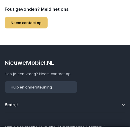
Fout gevonden? Meld het ons
Neem contact op
NieuweMobiel.NL
Heb je een vraag? Neem contact op
Hulp en ondersteuning
Bedrijf
Mobiele telefoons
/
Sim only
/
Smartphones
/
Tablets
/