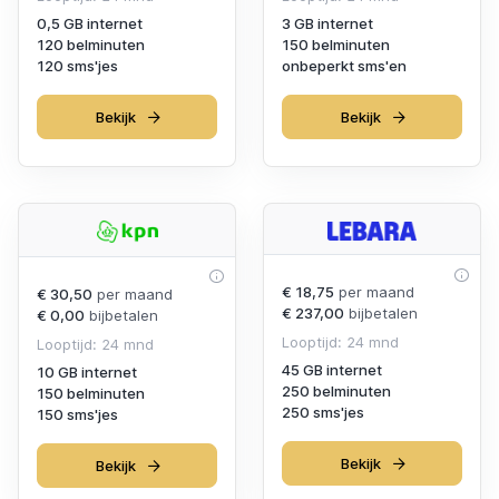
0,5 GB internet
3 GB internet
120 belminuten
150 belminuten
120 sms'jes
onbeperkt sms'en
Bekijk
Bekijk
€ 18,75
per maand
€ 30,50
per maand
€ 237,00
bijbetalen
€ 0,00
bijbetalen
Looptijd: 24 mnd
Looptijd: 24 mnd
45 GB internet
10 GB internet
250 belminuten
150 belminuten
250 sms'jes
150 sms'jes
Bekijk
Bekijk