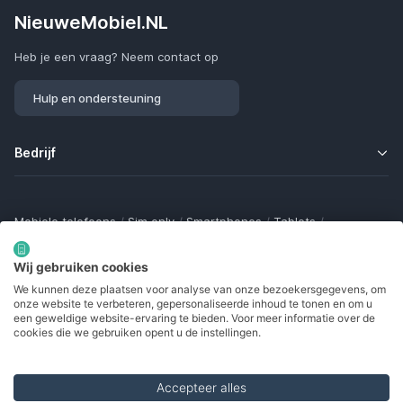
NieuweMobiel.NL
Heb je een vraag? Neem contact op
Hulp en ondersteuning
Bedrijf
Mobiele telefoons
/
Sim only
/
Smartphones
/
Tablets
/
Smartwatches
/
Fitness trackers
/
Draadloze oordopjes
/
Bluetooth trackers
/
Opladers
/
Powerbanks
/
MiFi routers
Wij gebruiken cookies
Samsung Galaxy
/
Apple iPhone
/
Klaptelefoons
/
We kunnen deze plaatsen voor analyse van onze bezoekersgegevens, om
Gamingtelefoons
/
Foldables
/
Robuuste telefoons
/
onze website te verbeteren, gepersonaliseerde inhoud te tonen en om u
Seniorentelefoons
/
Waterdichte telefoons
/
Refurbished
een geweldige website-ervaring te bieden. Voor meer informatie over de
cookies die we gebruiken opent u de instellingen.
Accepteer alles
Made with
in Europe