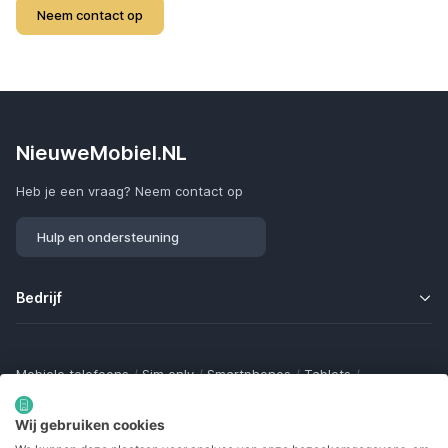
Neem contact op
NieuweMobiel.NL
Heb je een vraag? Neem contact op
Hulp en ondersteuning
Bedrijf
Mobiele telefoons
/
Sim only
/
Smartphones
/
Tablets
/
Smartwatches
/
Fitness trackers
/
Draadloze oordopjes
/
Bluetooth trackers
/
Opladers
/
Powerbanks
/
MiFi routers
Wij gebruiken cookies
Samsung Galaxy
/
Apple iPhone
/
Klaptelefoons
/