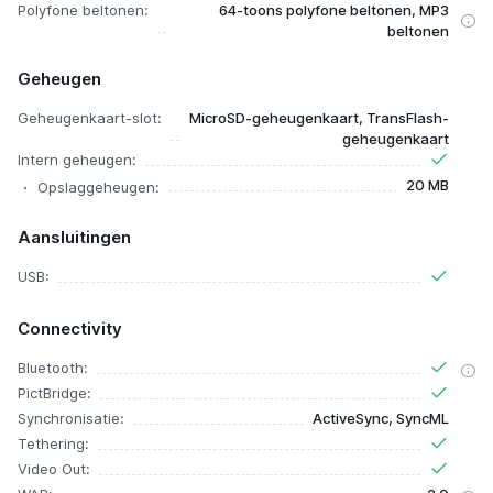
Polyfone beltonen:
64-toons polyfone beltonen, MP3
beltonen
Geheugen
Geheugenkaart-slot:
MicroSD-geheugenkaart, TransFlash-
geheugenkaart
Intern geheugen:
20 MB
Opslaggeheugen:
Aansluitingen
USB:
Connectivity
Bluetooth:
PictBridge:
Synchronisatie:
ActiveSync, SyncML
Tethering:
Video Out: