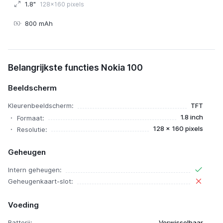
1.8"
128x160 pixels
800 mAh
Nokia 100
Belangrijkste functies Nokia 100
Beeldscherm
Kleurenbeeldscherm:
TFT
1.8 inch
Formaat:
128 x 160 pixels
Resolutie:
Geheugen
Intern geheugen:
Geheugenkaart-slot:
Voeding
Batterij:
Verwisselbaar