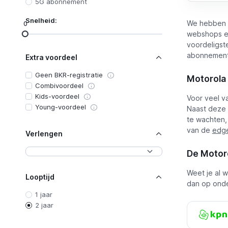
5G abonnement
Snelheid:
We hebben 
0
webshops en 
voordeligst
abonnement f
Extra voordeel
Geen BKR-registratie
Motorola 
Combivoordeel
Kids-voordeel
Voor veel v
Young-voordeel
Naast deze i
te wachten, 
van de
edge
Verlengen
De Motoro
Weet je al 
Looptijd
dan op onde
1 jaar
2 jaar