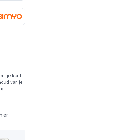
en: je kunt
houd van je
ing
.
n en