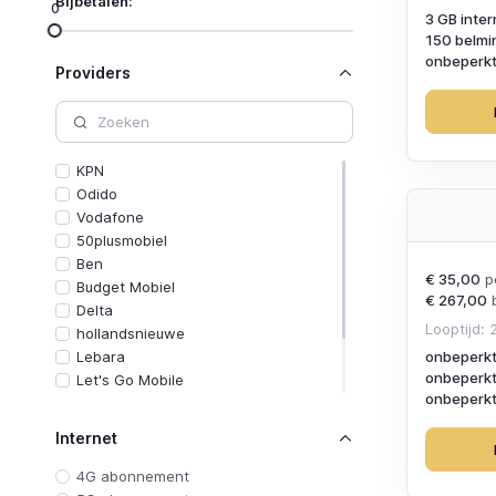
Bijbetalen:
0
3 GB inter
150 belmi
onbeperkt
Providers
KPN
Odido
Vodafone
50plusmobiel
Ben
€ 35,00
p
Budget Mobiel
€ 267,00
b
Delta
Looptijd:
hollandsnieuwe
onbeperkt
Lebara
onbeperkt
Let's Go Mobile
onbeperkt
Simpel
Simyo
Internet
Youfone
4G abonnement