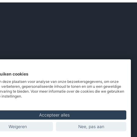
ruiken cookies
 deze plaatsen voor analyse van onze bezoekersgegevens, om onze
e verbeteren, gepersonaliseerde inhoud te tonen en om u een geweldige
rvaring te bieden. Voor meer informatie over de cookies die we gebruiken
pladers
/
Powerbanks
/
MiFi routers
 instellingen.
 telefoons
/
Refurbished
Accepteer alles
Weigeren
Nee, pas aan
Made with
in Europe