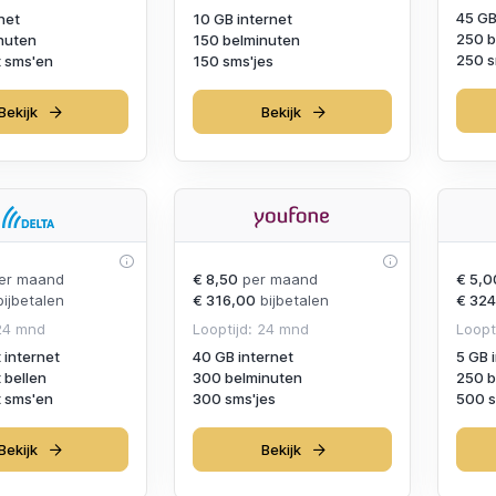
45 GB
net
10 GB internet
250 b
nuten
150 belminuten
250 s
 sms'en
150 sms'jes
Bekijk
Bekijk
er maand
€ 8,50
per maand
€ 5,0
ijbetalen
€ 316,00
bijbetalen
€ 324
 24 mnd
Looptijd: 24 mnd
Loopt
 internet
40 GB internet
5 GB 
 bellen
300 belminuten
250 b
 sms'en
300 sms'jes
500 s
Bekijk
Bekijk