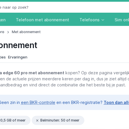
gen
Telefoon met abonnement
Telefoons
Sim on
pro
Met abonnement
bonnement
ties
Ervaringen
a edge 60 pro met abonnement
kopen? Op deze pagina vergelijk 
en de actuele prijzen meerdere keren per dag in, dus je ziet altijd
andbedrag en vind direct de combinatie die het beste bij je past.
een zin in
een BKR-controle
en een BKR-registratie?
Toon dan al
: 0,5 GB of meer
Belminuten: 50 of meer