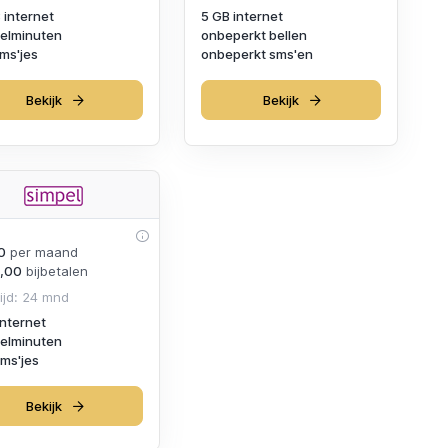
 internet
5 GB internet
elminuten
onbeperkt bellen
ms'jes
onbeperkt sms'en
Bekijk
Bekijk
0
per maand
,00
bijbetalen
ijd: 24 mnd
internet
elminuten
ms'jes
Bekijk