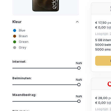
Kleur
€ 17,50
pe
€ 0,00
bij
Blue
Looptijd:
Braun
5 GB inter
Green
5000 bel
Grey
5000 sms'
Internet:
NaN
Belminuten:
NaN
Maandbedrag:
NaN
€ 28,00
p
€ 0,00
bij
Looptijd: