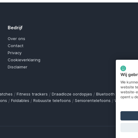
Bedrijf
Over ons
Contact
Privacy
Cookieverklaring
Disclaimer
Wij geb
We kunnen
website t
website-e
atches
/
Fitness trackers
/
Draadloze oordopjes
/
Bluetooth trackers
/
O
opent u de
oons
/
Foldables
/
Robuuste telefoons
/
Seniorentelefoons
/
Waterdichte