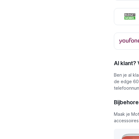
Al klant?
Ben je al kl
de edge 60 
telefoonnum
Bijbehor
Maak je Mot
accessoires