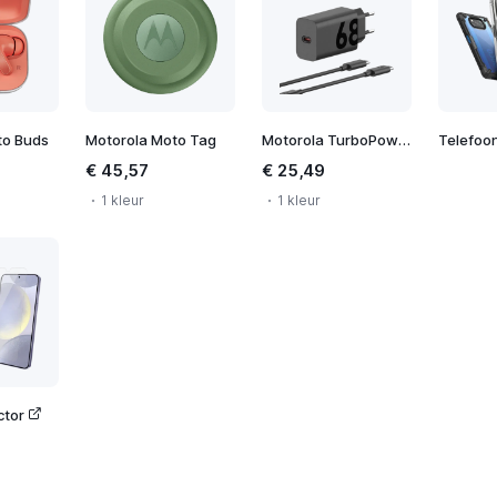
to Buds
Motorola Moto Tag
Motorola TurboPower 68W Wall Charger
Telefoo
€ 45,57
€ 25,49
1 kleur
1 kleur
ctor