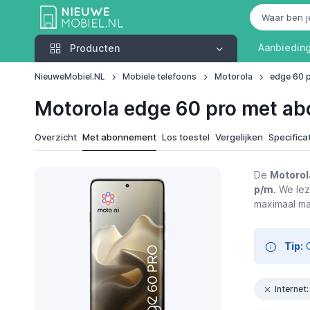
Producten
Aanbiedin
Producten
NieuweMobiel.NL
Mobiele telefoons
Motorola
edge 60 
Motorola edge 60 pro met a
Overzicht
Met abonnement
Los toestel
Vergelijken
Specifica
De
Motorol
p/m
. We lez
maximaal ma
Tip:
G
Internet