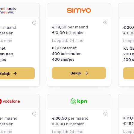
€ 18,50
per maand
r maand
€ 20,
€ 0,00
bijbetalen
betalen
€ 0,0
Looptijd: 24 mnd
 24 mnd
Loopt
6 GB internet
net
7,5 G
400 belminuten
minuten
200 b
400 sms'jes
jes
200 s
Bekijk
Bekijk
€ 21,
er maand
€ 30,50
per maand
€ 152
betalen
€ 0,00
bijbetalen
Loopt
 24 mnd
Looptijd: 24 mnd