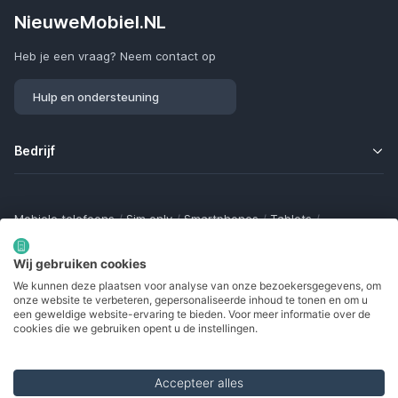
NieuweMobiel.NL
Heb je een vraag? Neem contact op
Hulp en ondersteuning
Bedrijf
Mobiele telefoons
/
Sim only
/
Smartphones
/
Tablets
/
Smartwatches
/
Fitness trackers
/
Draadloze oordopjes
/
Bluetooth trackers
/
Opladers
/
Powerbanks
/
MiFi routers
Wij gebruiken cookies
Samsung Galaxy
/
Apple iPhone
/
Klaptelefoons
/
We kunnen deze plaatsen voor analyse van onze bezoekersgegevens, om
Gamingtelefoons
/
Foldables
/
Robuuste telefoons
/
onze website te verbeteren, gepersonaliseerde inhoud te tonen en om u
Seniorentelefoons
/
Waterdichte telefoons
/
Refurbished
een geweldige website-ervaring te bieden. Voor meer informatie over de
cookies die we gebruiken opent u de instellingen.
Accepteer alles
Made with
in Europe