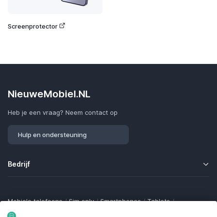
Screenprotector
NieuweMobiel.NL
Heb je een vraag? Neem contact op
Hulp en ondersteuning
Bedrijf
Mobiele telefoons
/
Sim only
/
Smartphones
/
Tablets
/
Smartwatches
/
Fitness trackers
/
Draadloze oordopjes
/