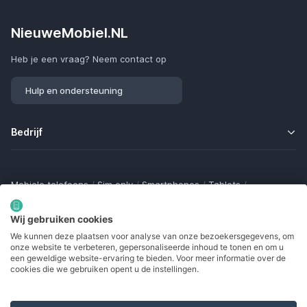
NieuweMobiel.NL
Heb je een vraag? Neem contact op
Hulp en ondersteuning
Bedrijf
Mobiele telefoons
/
Sim only
/
Smartphones
/
Tablets
/
Smartwatches
/
Fitness trackers
/
Draadloze oordopjes
/
Bluetooth trackers
/
Opladers
/
Powerbanks
/
MiFi routers
Wij gebruiken cookies
Samsung Galaxy
/
Apple iPhone
/
Klaptelefoons
/
We kunnen deze plaatsen voor analyse van onze bezoekersgegevens, om
Gamingtelefoons
/
Foldables
/
Robuuste telefoons
/
onze website te verbeteren, gepersonaliseerde inhoud te tonen en om u
Seniorentelefoons
/
Waterdichte telefoons
/
Refurbished
een geweldige website-ervaring te bieden. Voor meer informatie over de
cookies die we gebruiken opent u de instellingen.